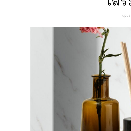
เสร
upda