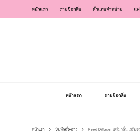
หน้าแรก
รายชื่อกลิ่น
ตัวแทนจำหน่าย
แฟ
น้ำหอมกัลยา น้ำหอมแท้แบรนด์ไทย คุณภาพ
น้ำหอมกัลยา
หน้าแรก
รายชื่อกลิ่น
หน้าแรก
บันทึกเรื่องราว
Reed Diffuser เสริมกลิ่น เสริมฮว