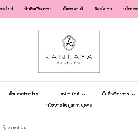
รนไชส์
บันทึกเรื่องราว
กัลยาคาเฟ่
ติดต่อเรา
นโยบาย
สปป.ลาว
ข่าวสาร
แฟรนไชส์
ความรู้การตลาด
ยุโรป
แม่ลูกติวเอง
ตัวแทนจำหน่าย
แฟรนไชส์
บันทึกเรื่องราว
นโยบายข้อมูลส่วนบุคคล
สปป.ลาว
ข่าวสาร
งจุ้ย เสริมรสนิยม
แฟรนไชส์