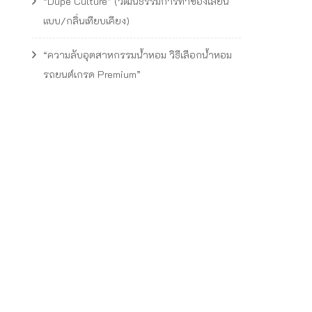
“Dupe Culture” (วัฒนธรรมการทำของเลียน
แบบ/กลิ่นเทียบเคียง)
“ความลับอุตสาหกรรมน้ำหอม วิธีเลือกน้ำหอม
รถยนต์เกรด Premium”