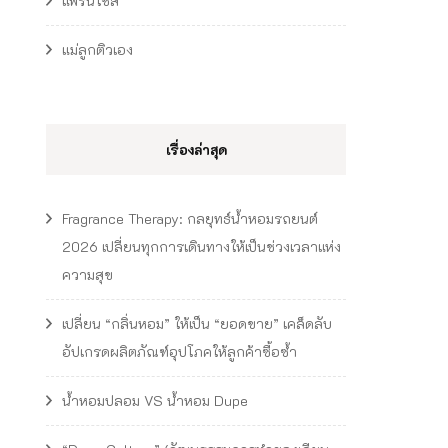
แฟรนไชส์
แม่ลูกติวเอง
เรื่องล่าสุด
Fragrance Therapy: กลยุทธ์น้ำหอมรถยนต์
2026 เปลี่ยนทุกการเดินทางให้เป็นช่วงเวลาแห่ง
ความสุข
เปลี่ยน “กลิ่นหอม” ให้เป็น “ยอดขาย” เคล็ดลับ
อัปเกรดผลิตภัณฑ์อุปโภคให้ลูกค้าซื้อซ้ำ
น้ำหอมปลอม VS น้ำหอม Dupe