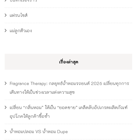
แฟรนไชส์
แม่ลูกติวเอง
เรื่องล่าสุด
Fragrance Therapy: กลยุทธ์น้ำหอมรถยนต์ 2026 เปลี่ยนทุกการ
เดินทางให้เป็นช่วงเวลาแห่งความสุข
เปลี่ยน “กลิ่นหอม” ให้เป็น “ยอดขาย” เคล็ดลับอัปเกรดผลิตภัณฑ์
อุปโภคให้ลูกค้าซื้อซ้ำ
น้ำหอมปลอม VS น้ำหอม Dupe