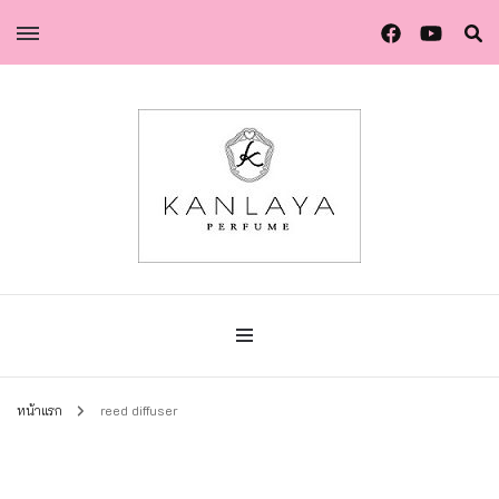
น้ำหอมกัลยา น้ำหอมแท้แบรนด์ไทย คุณภาพยุโรป
น้ำหอมกัลยา
หน้าแรก
reed diffuser