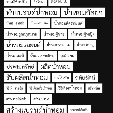
งามดีช้อปปิ้ง
ติวสอบ ป.1
จิตวิทยา
ทำแบรนด์น้ำหอม
น้ำหอมกัลยา
น้ำหอมติดรถยนต์
น้ำหอมขายส่ง
น้ำหอมดับกลิ่น
น้ำหอมผู้หญิง
น้ำหอมถูกกฎหมาย
น้ำหอมผู้ชาย
น้ำหอมรถยนต์
น้ำหอมราคาส่ง
น้ำหอมสายมู
น้ำหอมแท้
น้ำหอมแบรนด์ไทย
บุคลิกภาพ
ผลิตน้ำหอม
ประสมทรัพย์
รับผลิตน้ำหอม
ฤทัยรัตน์
รายได้เสริม
วิธีเลือกน้ำหอม
วิธีเพิ่มรายได้
วิธีเลือกซื้อน้ำหอม
สร้างกลิ่น
สร้างรายได้เสริม
สร้างแบรนด์
สร้างแบรนด์น้ำหอม
หารายได้เสริม