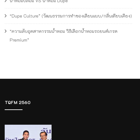
น้ำหอมปลอม VS น้ำหอม Dupe
“Dupe Culture” (วัฒนธรรมการทำของเลียนแบบ/กลิ่นเทียบเคียง)
“ความลับอุตสาหกรรมน้ำหอม วิธีเลือกน้ำหอมรถยนต์เกรด
Premium”
TQFM 2560