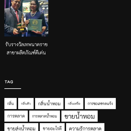
รับรางวัลเทพนาคราช
สาขาผลิตภัณฑ์ดีเด่น
TAG
กลิ่นน้ำหอม
กลิ่น
การขอเลขจดแจ้ง
กลิ่นตัว
กลิ่นเหงื่อ
ขายน้ำหอม
การตลาด
การตลาดน้ำหอม
ขายส่งน้ำหอม
ความรู้การตลาด
ขายอะไรดี