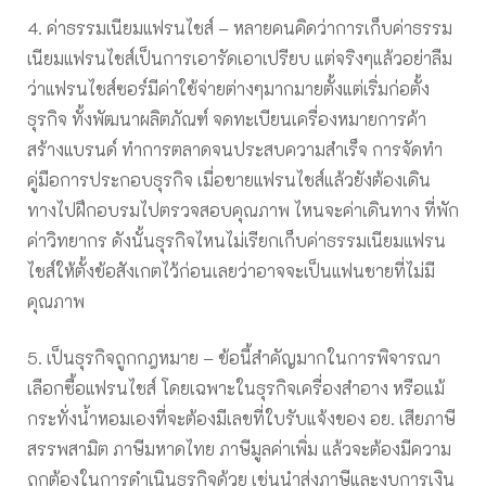
4. ค่าธรรมเนียมแฟรนไชส์ – หลายคนคิดว่าการเก็บค่าธรรม
เนียมแฟรนไชส์เป็นการเอารัดเอาเปรียบ แต่จริงๆแล้วอย่าลืม
ว่าแฟรนไชส์ซอร์มีค่าใช้จ่ายต่างๆมากมายตั้งแต่เริ่มก่อตั้ง
ธุรกิจ ทั้งพัฒนาผลิตภัณฑ์ จดทะเบียนเครื่องหมายการค้า
สร้างแบรนด์ ทำการตลาดจนประสบความสำเร็จ การจัดทำ
คู่มือการประกอบธุรกิจ เมื่อขายแฟรนไชส์แล้วยังต้องเดิน
ทางไปฝึกอบรมไปตรวจสอบคุณภาพ ไหนจะค่าเดินทาง ที่พัก
ค่าวิทยากร ดังนั้นธุรกิจไหนไม่เรียกเก็บค่าธรรมเนียมแฟรน
ไชส์ให้ตั้งข้อสังเกตไว้ก่อนเลยว่าอาจจะเป็นแฟนชายที่ไม่มี
คุณภาพ
5. เป็นธุรกิจถูกกฎหมาย – ข้อนี้สำคัญมากในการพิจารณา
เลือกซื้อแฟรนไชส์ โดยเฉพาะในธุรกิจเครื่องสำอาง หรือแม้
กระทั่งน้ำหอมเองที่จะต้องมีเลขที่ใบรับแจ้งของ อย. เสียภาษี
สรรพสามิต ภาษีมหาดไทย ภาษีมูลค่าเพิ่ม แล้วจะต้องมีความ
ถูกต้องในการดำเนินธุรกิจด้วย เช่นนำส่งภาษีและงบการเงิน