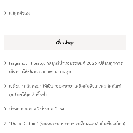
แม่ลูกติวเอง
เรื่องล่าสุด
Fragrance Therapy: กลยุทธ์น้ำหอมรถยนต์ 2026 เปลี่ยนทุกการ
เดินทางให้เป็นช่วงเวลาแห่งความสุข
เปลี่ยน “กลิ่นหอม” ให้เป็น “ยอดขาย” เคล็ดลับอัปเกรดผลิตภัณฑ์
อุปโภคให้ลูกค้าซื้อซ้ำ
น้ำหอมปลอม VS น้ำหอม Dupe
“Dupe Culture” (วัฒนธรรมการทำของเลียนแบบ/กลิ่นเทียบเคียง)