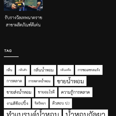
รับรางวัลเทพนาคราช
สาขาผลิตภัณฑ์ดีเด่น
TAG
กลิ่นน้ำหอม
กลิ่น
การขอเลขจดแจ้ง
กลิ่นตัว
กลิ่นเหงื่อ
ขายน้ำหอม
การตลาด
การตลาดน้ำหอม
ขายส่งน้ำหอม
ความรู้การตลาด
ขายอะไรดี
งามดีช้อปปิ้ง
ติวสอบ ป.1
จิตวิทยา
ทำแบรนด์น้ำหอม
น้ำหอมกัลยา