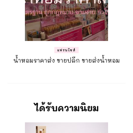
แฟรนไชส์
น้ำหอมราคาส่ง ขายปลีก ขายส่งน้ำหอม
ได้รับความนิยม