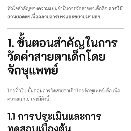
หัวใจสำคัญของความแม่นยำในการวัดสายตาเด็กคือ
การใช้
ยาหยอดตาเพื่อคลายการเพ่งและขยายม่านตา
1. ขั้นตอนสำคัญในการ
วัดค่าสายตาเด็กโดย
จักษุแพทย์
โดยทั่วไป ขั้นตอนการวัดสายตาเด็กโดยจักษุแพทย์เด็ก เพื่อ
ความแม่นยำ จะมีดังนี้:
1.1 การประเมินและการ
ทดสอบเบื้องต้น