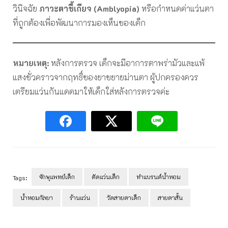
วินิจฉัย
ภาวะตาขี้เกียจ (Amblyopia)
หรือกำหนดค่าแว่นตา
ที่ถูกต้องเพื่อพัฒนาการมองเห็นของเด็ก
หมายเหตุ:
หลังการตรวจ เด็กจะมีอาการตาพร่ามัวและแพ้
แสงชั่วคราวจากฤทธิ์ของยาขยายม่านตา ผู้ปกครองควร
เตรียมแว่นกันแดดมาให้เด็กใส่หลังการตรวจค่ะ
จักษุแพทย์เด็ก
ตัดแว่นเด็ก
ทำแบรนด์น้ำหอม
Tags:
น้ำหอมกัลยา
ร้านแว่น
วัดสายตาเด็ก
สายตาสั้น
Post