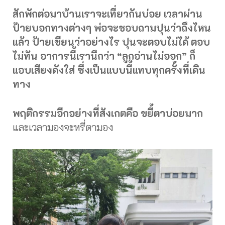
สักพักต่อมาบ้านเราจะเที่ยวกันบ่อย เวลาผ่าน
ป้ายบอกทางต่างๆ พ่อจะชอบถามปุนว่าถึงไหน
แล้ว ป้ายเขียนว่าอย่างไร ปุนจะตอบไม่ได้ ตอบ
ไม่ทัน อาการนี้เรานึกว่า “ลูกอ่านไม่ออก” ก็
แอบเสียงดังใส่ ซึ่งเป็นแบบนี้แทบทุกครั้งที่เดิน
ทาง
พฤติกรรมอีกอย่างที่สังเกตคือ ขยี้ตาบ่อยมาก
และเวลามองจะหรี่ตามอง