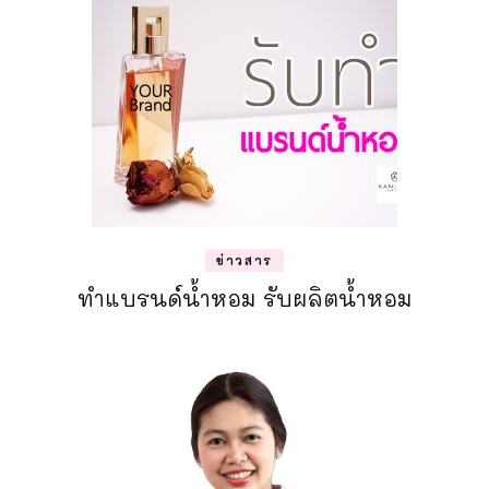
ข่าวสาร
ทำแบรนด์น้ำหอม รับผลิตน้ำหอม