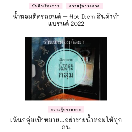
บันทึกเรื่องราว
ความรู้การตลาด
น้ำหอมติดรถยนต์ – Hot Item สินค้าทำ
แบรนด์ 2022
ความรู้การตลาด
เน้นกลุ่มเป้าหมาย…อย่าขายน้ำหอมให้ทุก
คน