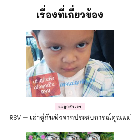
Navigation
เรื่องที่เกี่ยวข้อง
แม่ลูกติวเอง
RSV – เล่าสู่กันฟังจากประสบการณ์คุณแม่