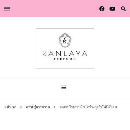
น้ำหอมกัลยา น้ำหอมแท้แบรนด์ไทย คุณภาพยุโรป
น้ำหอมกัลยา
หน้าแรก
ความรู้การตลาด
จดทะเบียนพาณิชย์ สร้างธุรกิจให้มีตัวตน