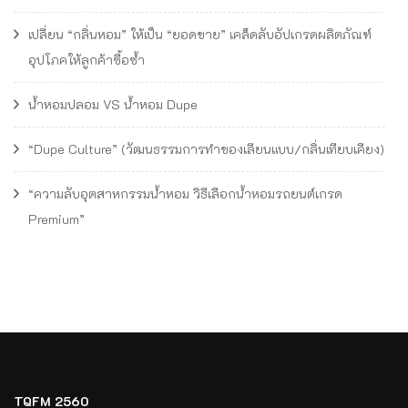
เปลี่ยน “กลิ่นหอม” ให้เป็น “ยอดขาย” เคล็ดลับอัปเกรดผลิตภัณฑ์
อุปโภคให้ลูกค้าซื้อซ้ำ
น้ำหอมปลอม VS น้ำหอม Dupe
“Dupe Culture” (วัฒนธรรมการทำของเลียนแบบ/กลิ่นเทียบเคียง)
“ความลับอุตสาหกรรมน้ำหอม วิธีเลือกน้ำหอมรถยนต์เกรด
Premium”
TQFM 2560