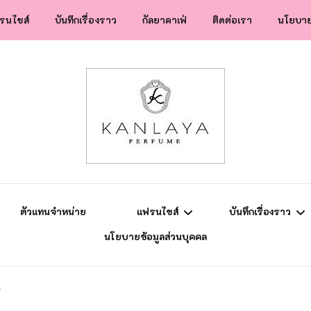
รนไชส์
บันทึกเรื่องราว
กัลยาคาเฟ่
ติดต่อเรา
นโยบาย
สปป.ลาว
ข่าวสาร
แฟรนไชส์
ความรู้การตลาด
ยุโรป
แม่ลูกติวเอง
ตัวแทนจำหน่าย
แฟรนไชส์
บันทึกเรื่องราว
นโยบายข้อมูลส่วนบุคคล
สปป.ลาว
ข่าวสาร
!
แฟรนไชส์