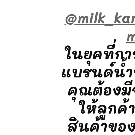
@milk_ka
ในยุคที่ก
แบรนด์น้
คุณต้องมีจ
ให้ลูกค
สินค้าขอ