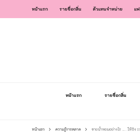
หน้าแรก
รายชื่อกลิ่น
ตัวแทนจำหน่าย
แฟ
น้ำหอมกัลยา น้ำหอมแท้แบรนด์ไทย คุณภาพ
น้ำหอมกัลยา
หน้าแรก
รายชื่อกลิ่น
หน้าแรก
ความรู้การตลาด
ขายน้ำหอมอย่างไร …. .ให้ปัง !!