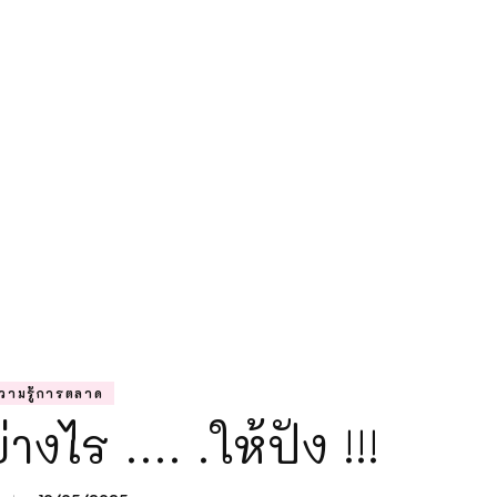
ความรู้การตลา
แม่ลูกติวเอง
วามรู้การตลาด
งไร …. .ให้ปัง !!!