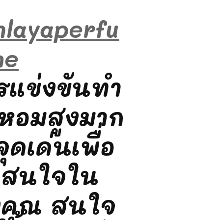
nlayaperfu
me
ารแข่งขันทำ
ำหอมสูงมาก
ุดเด่นเพื่อ
้าสนใจใน
งคุณ สนใจ