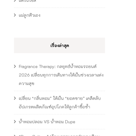
แฟรนไชส์
แม่ลูกติวเอง
เรื่องล่าสุด
Fragrance Therapy: กลยุทธ์น้ำหอมรถยนต์
2026 เปลี่ยนทุกการเดินทางให้เป็นช่วงเวลาแห่ง
ความสุข
เปลี่ยน “กลิ่นหอม” ให้เป็น “ยอดขาย” เคล็ดลับ
อัปเกรดผลิตภัณฑ์อุปโภคให้ลูกค้าซื้อซ้ำ
น้ำหอมปลอม VS น้ำหอม Dupe