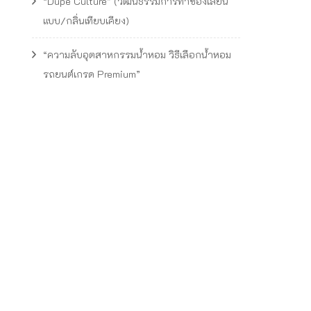
“Dupe Culture” (วัฒนธรรมการทำของเลียน
แบบ/กลิ่นเทียบเคียง)
“ความลับอุตสาหกรรมน้ำหอม วิธีเลือกน้ำหอม
รถยนต์เกรด Premium”