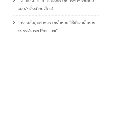
“Dupe Culture” (วัฒนธรรมการทำของเลียน
แบบ/กลิ่นเทียบเคียง)
“ความลับอุตสาหกรรมน้ำหอม วิธีเลือกน้ำหอม
รถยนต์เกรด Premium”