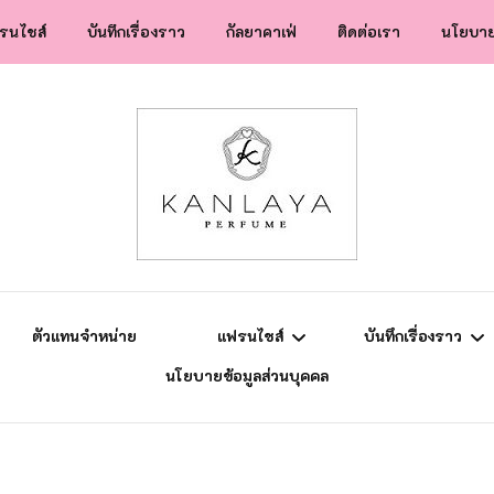
รนไชส์
บันทึกเรื่องราว
กัลยาคาเฟ่
ติดต่อเรา
นโยบาย
สปป.ลาว
ข่าวสาร
แฟรนไชส์
ความรู้การตลาด
ยุโรป
แม่ลูกติวเอง
ตัวแทนจำหน่าย
แฟรนไชส์
บันทึกเรื่องราว
นโยบายข้อมูลส่วนบุคคล
สปป.ลาว
ข่าวสาร
แฟรนไชส์