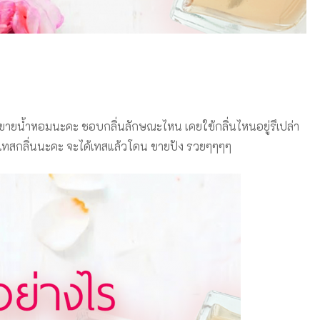
ายน้ำหอมนะคะ ชอบกลิ่นลักษณะไหน เคยใช้กลิ่นไหนอยู่รึเปล่า
้าเทสกลิ่นนะคะ จะได้เทสแล้วโดน ขายปัง รวยๆๆๆๆ