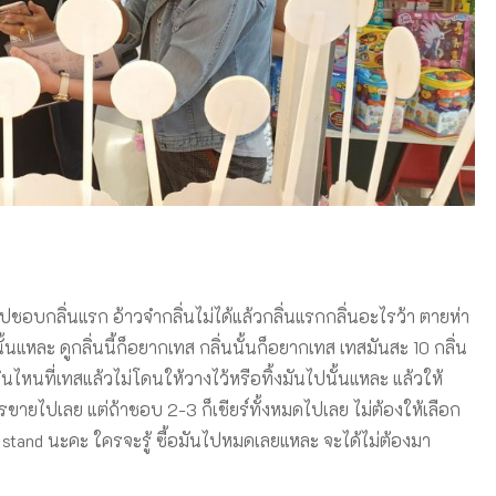
ุปชอบกลิ่นแรก อ้าวจำกลิ่นไม่ได้แล้วกลิ่นแรกกลิ่นอะไรว้า ตายห่า
้นแหละ ดูกลิ่นนี้ก็อยากเทส กลิ่นนั้นก็อยากเทส เทสมันสะ 10 กลิ่น
่นไหนที่เทสแล้วไม่โดนให้วางไว้หรือทิ้งมันไปนั้นแหละ แล้วให้
ารขายไปเลย แต่ถ้าชอบ 2-3 ก็เชียร์ทั้งหมดไปเลย ไม่ต้องให้เลือก
ght stand นะคะ ใครจะรู้ ซื้อมันไปหมดเลยแหละ จะได้ไม่ต้องมา