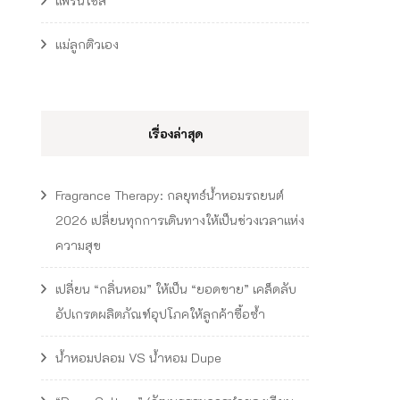
แฟรนไชส์
แม่ลูกติวเอง
เรื่องล่าสุด
Fragrance Therapy: กลยุทธ์น้ำหอมรถยนต์
2026 เปลี่ยนทุกการเดินทางให้เป็นช่วงเวลาแห่ง
ความสุข
เปลี่ยน “กลิ่นหอม” ให้เป็น “ยอดขาย” เคล็ดลับ
อัปเกรดผลิตภัณฑ์อุปโภคให้ลูกค้าซื้อซ้ำ
น้ำหอมปลอม VS น้ำหอม Dupe