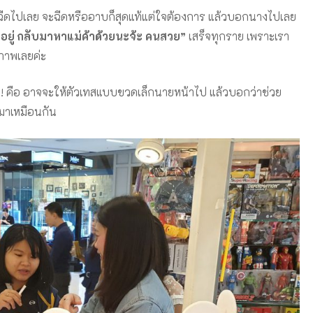
้อพับ ฉีดไปเลย จะฉีดหรืออาบก็สุดแท้แต่ใจต้องการ แล้วบอกนางไปเลย
นยังอยู่ กลับมาหาแม่ค้าด้วยนะจ้ะ คนสวย”
เสร็จทุกราย เพราะเรา
ภาพเลยค่ะ
!! คือ อาจจะให้ตัวเทสแบบขวดเล็กนายหน้าไป แล้วบอกว่าช่วย
บมาเหมือนกัน