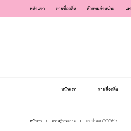
หน้าแรก
รายชื่อกลิ่น
ตัวแทนจำหน่าย
แฟ
น้ำหอมกัลยา น้ำหอมแท้แบรนด์ไทย คุณภาพ
น้ำหอมกัลยา
หน้าแรก
รายชื่อกลิ่น
หน้าแรก
ความรู้การตลาด
ขายน้ำหอมยังไงให้ปัง……