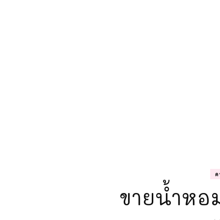
ค
ขายน้ำหอม