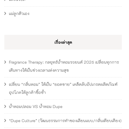
แม่ลูกติวเอง
เรื่องล่าสุด
Fragrance Therapy: กลยุทธ์น้ำหอมรถยนต์ 2026 เปลี่ยนทุกการ
เดินทางให้เป็นช่วงเวลาแห่งความสุข
เปลี่ยน “กลิ่นหอม” ให้เป็น “ยอดขาย” เคล็ดลับอัปเกรดผลิตภัณฑ์
อุปโภคให้ลูกค้าซื้อซ้ำ
น้ำหอมปลอม VS น้ำหอม Dupe
“Dupe Culture” (วัฒนธรรมการทำของเลียนแบบ/กลิ่นเทียบเคียง)