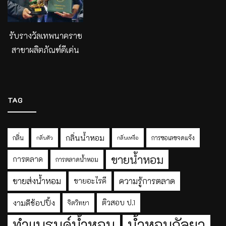
รับรางวัลเทพนาคราช
สาขาผลิตภัณฑ์ดีเด่น
TAG
กลิ่นน้ำหอม
กลิ่น
การขอเลขจดแจ้ง
กลิ่นตัว
กลิ่นเหงื่อ
ขายน้ำหอม
การตลาด
การตลาดน้ำหอม
ขายส่งน้ำหอม
ความรู้การตลาด
ขายอะไรดี
งามดีช้อปปิ้ง
ติวสอบ ป.1
จิตวิทยา
ทำแบรนด์น้ำหอม
น้ำหอมกัลยา