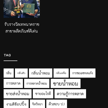
รับรางวัลเทพนาคราช
สาขาผลิตภัณฑ์ดีเด่น
TAG
กลิ่นน้ำหอม
กลิ่น
การขอเลขจดแจ้ง
กลิ่นตัว
กลิ่นเหงื่อ
ขายน้ำหอม
การตลาด
การตลาดน้ำหอม
ขายส่งน้ำหอม
ความรู้การตลาด
ขายอะไรดี
งามดีช้อปปิ้ง
ติวสอบ ป.1
จิตวิทยา