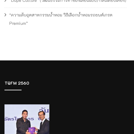
“Dupe Culture” (วัฒนธรรมการทำของเลียนแบบ/กลิ่นเทียบเคียง)
“ความลับอุตสาหกรรมน้ำหอม วิธีเลือกน้ำหอมรถยนต์เกรด
Premium”
TQFM 2560