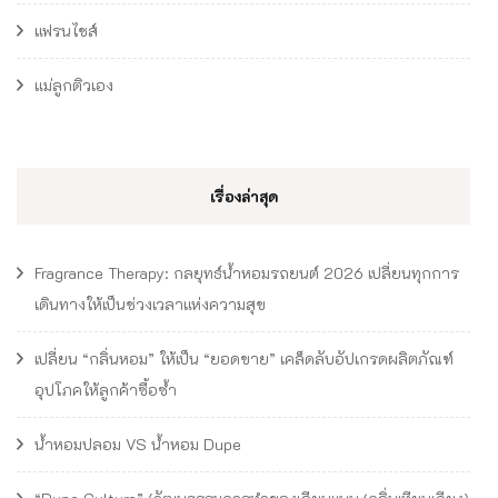
แฟรนไชส์
แม่ลูกติวเอง
เรื่องล่าสุด
Fragrance Therapy: กลยุทธ์น้ำหอมรถยนต์ 2026 เปลี่ยนทุกการ
เดินทางให้เป็นช่วงเวลาแห่งความสุข
เปลี่ยน “กลิ่นหอม” ให้เป็น “ยอดขาย” เคล็ดลับอัปเกรดผลิตภัณฑ์
อุปโภคให้ลูกค้าซื้อซ้ำ
น้ำหอมปลอม VS น้ำหอม Dupe