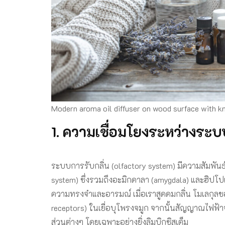
Modern aroma oil diffuser on wood surface with kni
1. ความเชื่อมโยงระหว่างระ
ระบบการรับกลิ่น (olfactory system) มีความสัมพัน
system) ซึ่งรวมถึงอะมิกดาลา (amygdala) และฮิป
ความทรงจำและอารมณ์ เมื่อเราสูดดมกลิ่น โมเลกุลของ
receptors) ในเยื่อบุโพรงจมูก จากนั้นสัญญาณไฟฟ้าจ
ส่วนต่างๆ โดยเฉพาะอย่างยิ่งลิมบิกซิสเต็ม