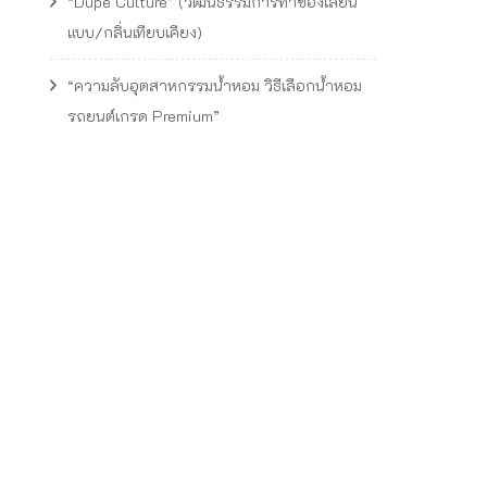
“Dupe Culture” (วัฒนธรรมการทำของเลียน
แบบ/กลิ่นเทียบเคียง)
“ความลับอุตสาหกรรมน้ำหอม วิธีเลือกน้ำหอม
รถยนต์เกรด Premium”