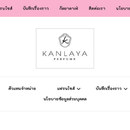
รนไชส์
บันทึกเรื่องราว
กัลยาคาเฟ่
ติดต่อเรา
นโยบาย
สปป.ลาว
ข่าวสาร
แฟรนไชส์
ความรู้การตลาด
ยุโรป
แม่ลูกติวเอง
ตัวแทนจำหน่าย
แฟรนไชส์
บันทึกเรื่องราว
นโยบายข้อมูลส่วนบุคคล
สปป.ลาว
ข่าวสาร
แฟรนไชส์