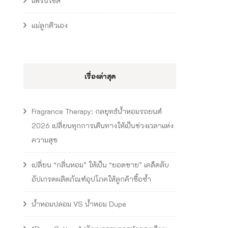
แฟรนไชส์
แม่ลูกติวเอง
เรื่องล่าสุด
Fragrance Therapy: กลยุทธ์น้ำหอมรถยนต์
2026 เปลี่ยนทุกการเดินทางให้เป็นช่วงเวลาแห่ง
ความสุข
เปลี่ยน “กลิ่นหอม” ให้เป็น “ยอดขาย” เคล็ดลับ
อัปเกรดผลิตภัณฑ์อุปโภคให้ลูกค้าซื้อซ้ำ
น้ำหอมปลอม VS น้ำหอม Dupe