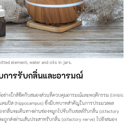
tted element, water and oils in jars.
บบการรับกลิ่นและอารมณ์
ธ์อย่างใกล้ชิดกับสมองส่วนที่ควบคุมอารมณ์และพฤติกรรม (limbic
โปแคมปัส (hippocampus) ซึ่งมีบทบาทสำคัญในการประมวลผล
กลิ่นจะเดินทางผ่านช่องจมูกไปจับกับเซลล์รับกลิ่น (olfactory
ะถูกส่งผ่านเส้นประสาทรับกลิ่น (olfactory nerve) ไปยังสมอง