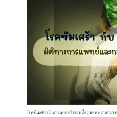
โรคซึมเศร้าเป็นภาวะทางจิตเวชที่ส่งผลกระทบต่ออ