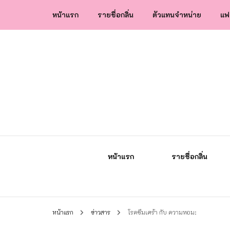
หน้าแรก
รายชื่อกลิ่น
ตัวแทนจำหน่าย
แฟ
น้ำหอมกัลยา น้ำหอมแท้แบรนด์ไทย คุณภาพ
น้ำหอมกัลยา
หน้าแรก
รายชื่อกลิ่น
หน้าแรก
ข่าวสาร
โรคซึมเศร้า กับ ความหอม: