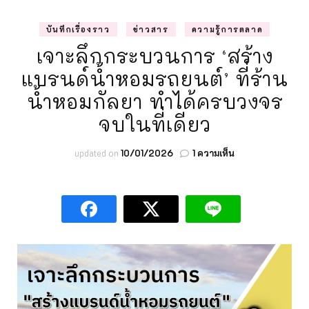
บันทึกเรื่องราว
ข่าวสาร
ความรู้การตลาด
เจาะลึกกระบวนการ ‘สร้าง
แบรนด์น้ำหอมรถยนต์’ ที่ร้าน
น้ำหอมกัลยา ทำได้ครบวงจร
จบในที่เดียว
บน
updated on
10/01/2026
1 ความเห็น
เจาะ
ลึก
กระบวนการ
‘สร้าง
แบรนด์
น้ำหอม
รถยนต์’
ที่
ร้าน
น้ำหอม
กัลยา