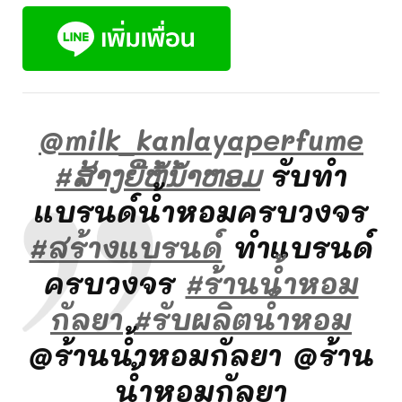
@milk_kanlayaperfume
#ສ້າງຍີ່ຫໍ້ນໍ້າຫອມ
รับทำ
แบรนด์น้ำหอมครบวงจร
#สร้างแบรนด์
ทำแบรนด์
ครบวงจร
#ร้านน้ําหอม
กัลยา
#รับผลิตน้ําหอม
@ร้านน้ำหอมกัลยา @ร้าน
น้ำหอมกัลยา