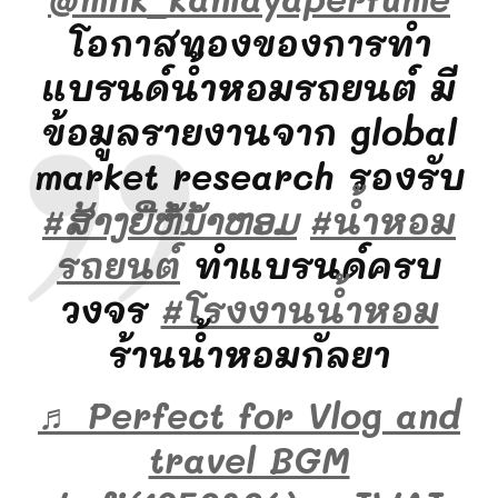
โอกาสทองของการทำ
แบรนด์น้ำหอมรถยนต์ มี
ข้อมูลรายงานจาก global
market research รองรับ
#ສ້າງຍີ່ຫໍ້ນໍ້າຫອມ
#น้ําหอม
รถยนต์
ทำแบรนด์ครบ
วงจร
#โรงงานน้ําหอม
ร้านน้ำหอมกัลยา
♬ Perfect for Vlog and
travel BGM