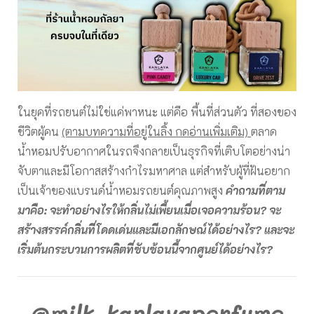
ทำได้
ครบ
วงจร
จบ
ใน
ที่
เดียว
ในยุคที่รถยนต์ไม่ใช่แค่พาหนะ แต่คือ พื้นที่ส่วนตัว ที่สองของ
ชีวิตผู้คน
(ตามบทความที่อยู่ในลิ้ง กดอ่านเพิ่มเติม)
ตลาด
น้ำหอมปรับอากาศในรถจึงกลายเป็นธุรกิจที่เติบโตอย่างน่า
จับตาและมีโอกาสสร้างกำไรมหาศาล แต่สำหรับผู้ที่ฝันอยาก
เป็นเจ้าของแบรนด์น้ำหอมรถยนต์คุณภาพสูง
คำถามที่ตาม
มาคือ: จะทำอย่างไรให้กลิ่นไม่เพี้ยนเมื่อเจอความร้อน? จะ
สร้างสรรค์กลิ่นที่โดดเด่นและมีเอกลักษณ์ได้อย่างไร? และจะ
เริ่มต้นกระบวนการผลิตที่ซับซ้อนนี้จากศูนย์ได้อย่างไร?
@milk_kanlayaperfume