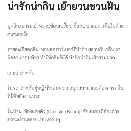
น่ารักน่ากิน เย้ายวนชวนฝัน
บุคลิก/อารมณ์: หวานซ่อนเปรี้ยว, ขี้เล่น, น่ากอด, เต็มไปด้วย
ความสดใส
รายละเอียดกลิ่น: หอมสตรอว์เบอร์รีน่ารัก ผสานกับกลิ่น วา
นิลลา มาตบท้าย ทำให้กลิ่นที่ได้ น่ารักน่ากินเย้ายวนมาก
แนะนำสำหรับ:
ในรถ: สำหรับผู้หญิงที่ชอบความสนุกสนาน และต้องการกลิ่น
ที่ให้พลังงานบวก
ในบ้าน: ห้องแต่งตัว (Dressing Room), ห้องนอนที่ต้องการ
ความผ่อนคลายแบบหวานๆ