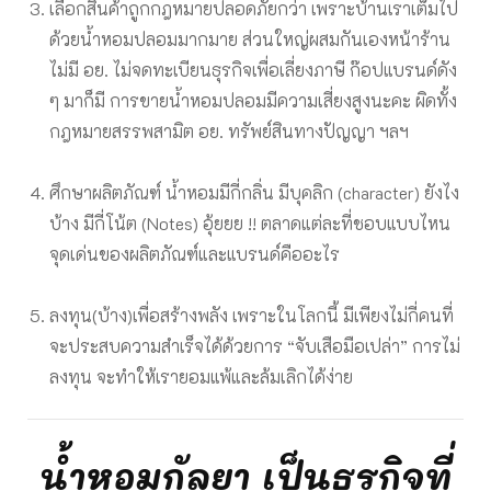
เลือกสินค้าถูกกฎหมายปลอดภัยกว่า เพราะบ้านเราเต็มไป
ด้วยน้ำหอมปลอมมากมาย ส่วนใหญ่ผสมกันเองหน้าร้าน
ไม่มี อย. ไม่จดทะเบียนธุรกิจเพื่อเลี่ยงภาษี ก๊อปแบรนด์ดัง
ๆ มาก็มี การขายน้ำหอมปลอมมีความเสี่ยงสูงนะคะ ผิดทั้ง
กฎหมายสรรพสามิต อย. ทรัพย์สินทางปัญญา ฯลฯ
ศึกษาผลิตภัณฑ์ น้ำหอมมีกี่กลิ่น มีบุคลิก (character) ยังไง
บ้าง มีกี่โน้ต (Notes) อุ้ยยย !! ตลาดแต่ละที่ชอบแบบไหน
จุดเด่นของผลิตภัณฑ์และแบรนด์คืออะไร
ลงทุน(บ้าง)เพื่อสร้างพลัง เพราะในโลกนี้ มีเพียงไม่กี่คนที่
จะประสบความสำเร็จได้ด้วยการ “จับเสือมือเปล่า” การไม่
ลงทุน จะทำให้เรายอมแพ้และล้มเลิกได้ง่าย
น้ำหอมกัลยา เป็นธุรกิจที่