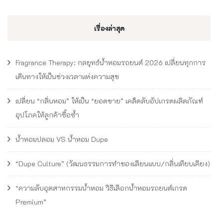
เรื่องล่าสุด
Fragrance Therapy: กลยุทธ์น้ำหอมรถยนต์ 2026 เปลี่ยนทุกการ
เดินทางให้เป็นช่วงเวลาแห่งความสุข
เปลี่ยน “กลิ่นหอม” ให้เป็น “ยอดขาย” เคล็ดลับอัปเกรดผลิตภัณฑ์
อุปโภคให้ลูกค้าซื้อซ้ำ
น้ำหอมปลอม VS น้ำหอม Dupe
“Dupe Culture” (วัฒนธรรมการทำของเลียนแบบ/กลิ่นเทียบเคียง)
“ความลับอุตสาหกรรมน้ำหอม วิธีเลือกน้ำหอมรถยนต์เกรด
Premium”