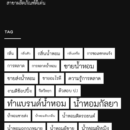
สาขาผลิตภัณฑ์ดีเด่น
TAG
กลิ่นน้ำหอม
กลิ่น
การขอเลขจดแจ้ง
กลิ่นตัว
กลิ่นเหงื่อ
ขายน้ำหอม
การตลาด
การตลาดน้ำหอม
ขายส่งน้ำหอม
ความรู้การตลาด
ขายอะไรดี
งามดีช้อปปิ้ง
ติวสอบ ป.1
จิตวิทยา
ทำแบรนด์น้ำหอม
น้ำหอมกัลยา
น้ำหอมติดรถยนต์
น้ำหอมขายส่ง
น้ำหอมดับกลิ่น
น้ำหอมผู้หญิง
น้ำหอมถูกกฎหมาย
น้ำหอมผู้ชาย