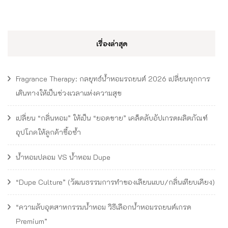
เรื่องล่าสุด
Fragrance Therapy: กลยุทธ์น้ำหอมรถยนต์ 2026 เปลี่ยนทุกการ
เดินทางให้เป็นช่วงเวลาแห่งความสุข
เปลี่ยน “กลิ่นหอม” ให้เป็น “ยอดขาย” เคล็ดลับอัปเกรดผลิตภัณฑ์
อุปโภคให้ลูกค้าซื้อซ้ำ
น้ำหอมปลอม VS น้ำหอม Dupe
“Dupe Culture” (วัฒนธรรมการทำของเลียนแบบ/กลิ่นเทียบเคียง)
“ความลับอุตสาหกรรมน้ำหอม วิธีเลือกน้ำหอมรถยนต์เกรด
Premium”