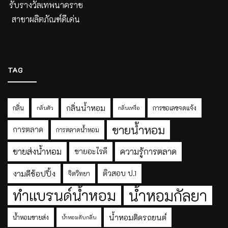
รับรางวัลเทพนาคราช
สาขาผลิตภัณฑ์ดีเด่น
TAG
กลิ่นน้ำหอม
กลิ่น
การขอเลขจดแจ้ง
กลิ่นตัว
กลิ่นเหงื่อ
ขายน้ำหอม
การตลาด
การตลาดน้ำหอม
ขายส่งน้ำหอม
ความรู้การตลาด
ขายอะไรดี
งามดีช้อปปิ้ง
ติวสอบ ป.1
จิตวิทยา
ทำแบรนด์น้ำหอม
น้ำหอมกัลยา
น้ำหอมติดรถยนต์
น้ำหอมขายส่ง
น้ำหอมดับกลิ่น