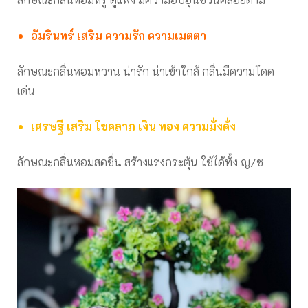
อัมรินทร์ เสริม ความรัก ความเมตตา
ลักษณะกลิ่นหอมหวาน น่ารัก น่าเข้าใกล้ กลิ่นมีความโดด
เด่น
เศรษฐี เสริม โชคลาภ เงิน ทอง ความมั่งคั่ง
ลักษณะกลิ่นหอมสดชื่น สร้างแรงกระตุ้น ใช้ได้ทั้ง ญ/ช