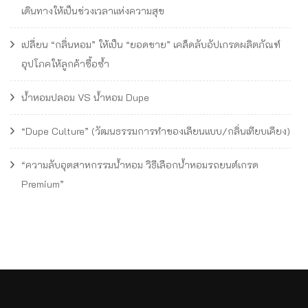
เดินทางให้เป็นช่วงเวลาแห่งความสุข
เปลี่ยน “กลิ่นหอม” ให้เป็น “ยอดขาย” เคล็ดลับอัปเกรดผลิตภัณฑ์
อุปโภคให้ลูกค้าซื้อซ้ำ
น้ำหอมปลอม VS น้ำหอม Dupe
“Dupe Culture” (วัฒนธรรมการทำของเลียนแบบ/กลิ่นเทียบเคียง)
“ความลับอุตสาหกรรมน้ำหอม วิธีเลือกน้ำหอมรถยนต์เกรด
Premium”