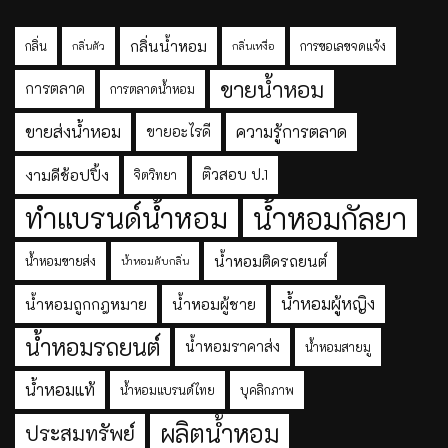
กลิ่นน้ำหอม
กลิ่น
การขอเลขจดแจ้ง
กลิ่นตัว
กลิ่นเหงื่อ
ขายน้ำหอม
การตลาด
การตลาดน้ำหอม
ขายส่งน้ำหอม
ความรู้การตลาด
ขายอะไรดี
งามดีช้อปปิ้ง
ติวสอบ ป.1
จิตวิทยา
ทำแบรนด์น้ำหอม
น้ำหอมกัลยา
น้ำหอมติดรถยนต์
น้ำหอมขายส่ง
น้ำหอมดับกลิ่น
น้ำหอมผู้หญิง
น้ำหอมถูกกฎหมาย
น้ำหอมผู้ชาย
น้ำหอมรถยนต์
น้ำหอมราคาส่ง
น้ำหอมสายมู
น้ำหอมแท้
น้ำหอมแบรนด์ไทย
บุคลิกภาพ
ผลิตน้ำหอม
ประสมทรัพย์