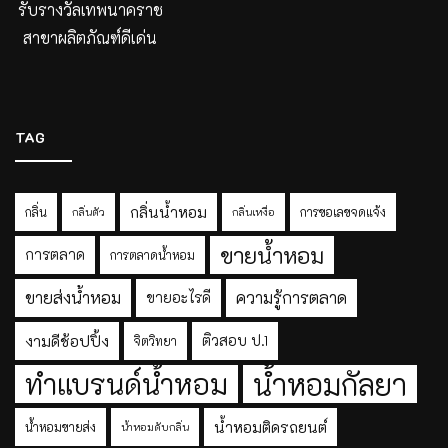
รับรางวัลเทพนาคราช
สาขาผลิตภัณฑ์ดีเด่น
TAG
กลิ่นน้ำหอม
กลิ่น
การขอเลขจดแจ้ง
กลิ่นตัว
กลิ่นเหงื่อ
ขายน้ำหอม
การตลาด
การตลาดน้ำหอม
ขายส่งน้ำหอม
ความรู้การตลาด
ขายอะไรดี
งามดีช้อปปิ้ง
ติวสอบ ป.1
จิตวิทยา
ทำแบรนด์น้ำหอม
น้ำหอมกัลยา
น้ำหอมติดรถยนต์
น้ำหอมขายส่ง
น้ำหอมดับกลิ่น