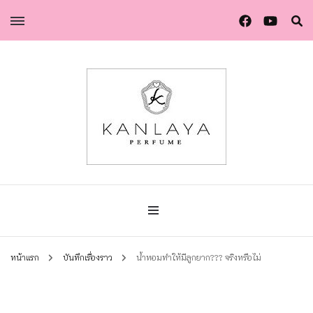
น้ำหอมกัลยา น้ำหอมแท้แบรนด์ไทย คุณภาพยุโรป
น้ำหอมกัลยา
หน้าแรก
บันทึกเรื่องราว
น้ำหอมทำให้มีลูกยาก??? จริงหรือไม่