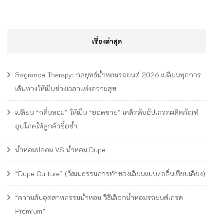
เรื่องล่าสุด
Fragrance Therapy: กลยุทธ์น้ำหอมรถยนต์ 2026 เปลี่ยนทุกการ
เดินทางให้เป็นช่วงเวลาแห่งความสุข
เปลี่ยน “กลิ่นหอม” ให้เป็น “ยอดขาย” เคล็ดลับอัปเกรดผลิตภัณฑ์
อุปโภคให้ลูกค้าซื้อซ้ำ
น้ำหอมปลอม VS น้ำหอม Dupe
“Dupe Culture” (วัฒนธรรมการทำของเลียนแบบ/กลิ่นเทียบเคียง)
“ความลับอุตสาหกรรมน้ำหอม วิธีเลือกน้ำหอมรถยนต์เกรด
Premium”