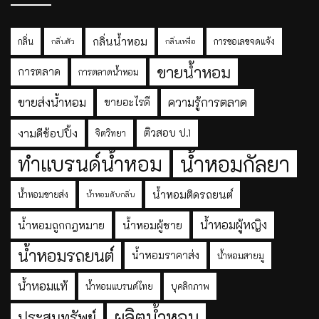
กลิ่นน้ำหอม
กลิ่น
การขอเลขจดแจ้ง
กลิ่นตัว
กลิ่นเหงื่อ
ขายน้ำหอม
การตลาด
การตลาดน้ำหอม
ขายส่งน้ำหอม
ความรู้การตลาด
ขายอะไรดี
งามดีช้อปปิ้ง
ติวสอบ ป.1
จิตวิทยา
ทำแบรนด์น้ำหอม
น้ำหอมกัลยา
น้ำหอมติดรถยนต์
น้ำหอมขายส่ง
น้ำหอมดับกลิ่น
น้ำหอมผู้หญิง
น้ำหอมถูกกฎหมาย
น้ำหอมผู้ชาย
น้ำหอมรถยนต์
น้ำหอมราคาส่ง
น้ำหอมสายมู
น้ำหอมแท้
น้ำหอมแบรนด์ไทย
บุคลิกภาพ
ผลิตน้ำหอม
ประสมทรัพย์