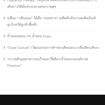
เดินทางให้เป็นช่วงเวลาแห่งความสุข
เปลี่ยน “กลิ่นหอม” ให้เป็น “ยอดขาย” เคล็ดลับอัปเกรดผลิตภัณฑ์
อุปโภคให้ลูกค้าซื้อซ้ำ
น้ำหอมปลอม VS น้ำหอม Dupe
“Dupe Culture” (วัฒนธรรมการทำของเลียนแบบ/กลิ่นเทียบเคียง)
“ความลับอุตสาหกรรมน้ำหอม วิธีเลือกน้ำหอมรถยนต์เกรด
Premium”