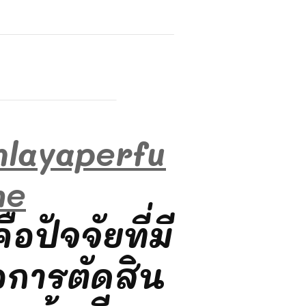
nlayaperfu
me
อปัจจัยที่มี
อการตัดสิน