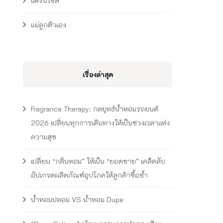
แฟรนไชส์
แม่ลูกติวเอง
เรื่องล่าสุด
Fragrance Therapy: กลยุทธ์น้ำหอมรถยนต์
2026 เปลี่ยนทุกการเดินทางให้เป็นช่วงเวลาแห่ง
ความสุข
เปลี่ยน “กลิ่นหอม” ให้เป็น “ยอดขาย” เคล็ดลับ
อัปเกรดผลิตภัณฑ์อุปโภคให้ลูกค้าซื้อซ้ำ
น้ำหอมปลอม VS น้ำหอม Dupe