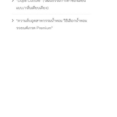
“Dupe Culture” (วัฒนธรรมการทำของเลียน
แบบ/กลิ่นเทียบเคียง)
“ความลับอุตสาหกรรมน้ำหอม วิธีเลือกน้ำหอม
รถยนต์เกรด Premium”