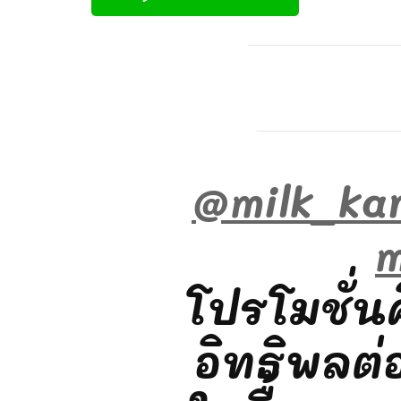
@milk_ka
โปรโมชั่นคื
อิทธิพลต่