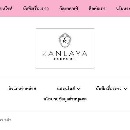
รนไชส์
บันทึกเรื่องราว
กัลยาคาเฟ่
ติดต่อเรา
นโยบาย
สปป.ลาว
ข่าวสาร
แฟรนไชส์
ความรู้การตลาด
ยุโรป
แม่ลูกติวเอง
ตัวแทนจำหน่าย
แฟรนไชส์
บันทึกเรื่องราว
นโยบายข้อมูลส่วนบุคคล
สปป.ลาว
ข่าวสาร
ดอย่างไร
แฟรนไชส์