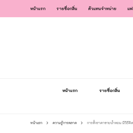
หน้าแรก
รายชื่อกลิ่น
ตัวแทนจำหน่าย
แฟ
น้ำหอมกัลยา น้ำหอมแท้แบรนด์ไทย คุณภาพ
น้ำหอมกัลยา
หน้าแรก
รายชื่อกลิ่น
หน้าแรก
ความรู้การตลาด
การตั้งราคาขายน้ำหอม มีวิธีคิ