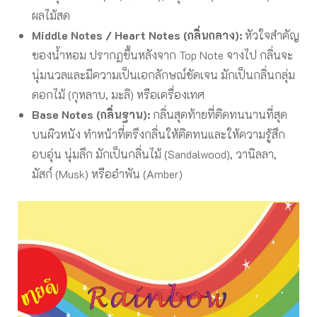
ผลไม้สด
Middle Notes / Heart Notes (กลิ่นกลาง):
หัวใจสำคัญ
ของน้ำหอม ปรากฏขึ้นหลังจาก Top Note จางไป กลิ่นจะ
นุ่มนวลและมีความเป็นเอกลักษณ์ชัดเจน มักเป็นกลิ่นกลุ่ม
ดอกไม้ (กุหลาบ, มะลิ) หรือเครื่องเทศ
Base Notes (กลิ่นฐาน):
กลิ่นสุดท้ายที่ติดทนนานที่สุด
บนผิวหนัง ทำหน้าที่ตรึงกลิ่นให้ติดทนและให้ความรู้สึก
อบอุ่น นุ่มลึก มักเป็นกลิ่นไม้ (Sandalwood), วานิลลา,
มัสก์ (Musk) หรืออำพัน (Amber)