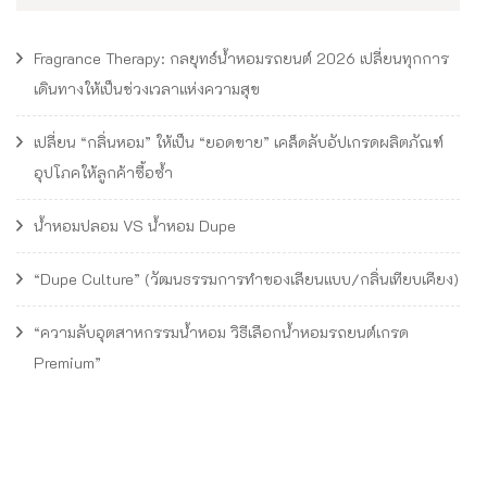
Fragrance Therapy: กลยุทธ์น้ำหอมรถยนต์ 2026 เปลี่ยนทุกการ
เดินทางให้เป็นช่วงเวลาแห่งความสุข
เปลี่ยน “กลิ่นหอม” ให้เป็น “ยอดขาย” เคล็ดลับอัปเกรดผลิตภัณฑ์
อุปโภคให้ลูกค้าซื้อซ้ำ
น้ำหอมปลอม VS น้ำหอม Dupe
“Dupe Culture” (วัฒนธรรมการทำของเลียนแบบ/กลิ่นเทียบเคียง)
“ความลับอุตสาหกรรมน้ำหอม วิธีเลือกน้ำหอมรถยนต์เกรด
Premium”