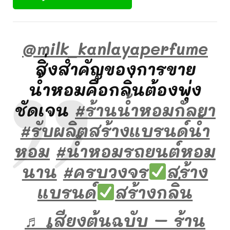
@milk_kanlayaperfume
สิ่งสำคัญของการขาย
น้ำหอมคือกลิ่นต้องพุ่ง
ชัดเจน
#ร้านน้ําหอมกัลยา
#รับผลิตสร้างแบรนด์น้ํา
หอม
#น้ําหอมรถยนต์หอม
นาน
#ครบวงจร
สร้าง
แบรนด์
สร้างกลิ่น
♬ เสียงต้นฉบับ – ร้าน