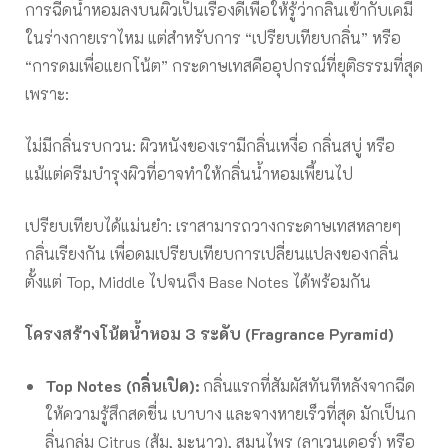
การฉีดน้ำหอมลงบนผิวเป็นเรื่องดีเพื่อให้รู้ว่ากลิ่นเข้ากับเคมี
ในร่างกายเราไหม แต่สำหรับการ “เปรียบเทียบกลิ่น” หรือ
“การดมเพื่อแยกโน้ต” กระดาษเทสคืออุปกรณ์ที่ยุติธรรมที่สุด
เพราะ:
ไม่มีกลิ่นรบกวน: ผิวหนังของเรามีกลิ่นเหงื่อ กลิ่นสบู่ หรือ
แม้แต่ครีมบำรุงผิวที่อาจทำให้กลิ่นน้ำหอมเพี้ยนไป
เปรียบเทียบได้แม่นยำ: เราสามารถวางกระดาษเทสหลายๆ
กลิ่นเรียงกัน เพื่อดมเปรียบเทียบการเปลี่ยนแปลงของกลิ่น
ตั้งแต่ Top, Middle ไปจนถึง Base Notes ได้พร้อมกัน
โครงสร้างโน้ตน้ำหอม 3 ระดับ (Fragrance Pyramid)
Top Notes (กลิ่นเปิด):
กลิ่นแรกที่สัมผัสทันทีหลังจากฉีด
ให้ความรู้สึกสดชื่น เบาบาง และจางหายเร็วที่สุด มักเป็นก
ลิ่นกลุ่ม Citrus (ส้ม, มะนาว), สมุนไพร (ลาเวนเดอร์) หรือ