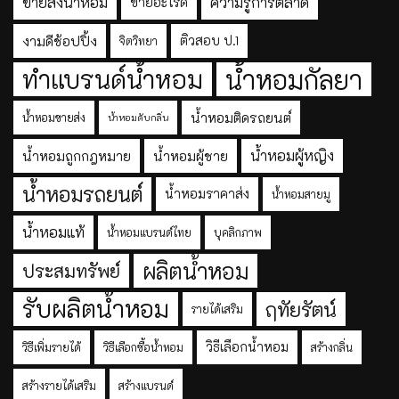
ขายส่งน้ำหอม
ความรู้การตลาด
ขายอะไรดี
งามดีช้อปปิ้ง
ติวสอบ ป.1
จิตวิทยา
ทำแบรนด์น้ำหอม
น้ำหอมกัลยา
น้ำหอมติดรถยนต์
น้ำหอมขายส่ง
น้ำหอมดับกลิ่น
น้ำหอมผู้หญิง
น้ำหอมถูกกฎหมาย
น้ำหอมผู้ชาย
น้ำหอมรถยนต์
น้ำหอมราคาส่ง
น้ำหอมสายมู
น้ำหอมแท้
น้ำหอมแบรนด์ไทย
บุคลิกภาพ
ผลิตน้ำหอม
ประสมทรัพย์
รับผลิตน้ำหอม
ฤทัยรัตน์
รายได้เสริม
วิธีเลือกน้ำหอม
วิธีเพิ่มรายได้
วิธีเลือกซื้อน้ำหอม
สร้างกลิ่น
สร้างรายได้เสริม
สร้างแบรนด์