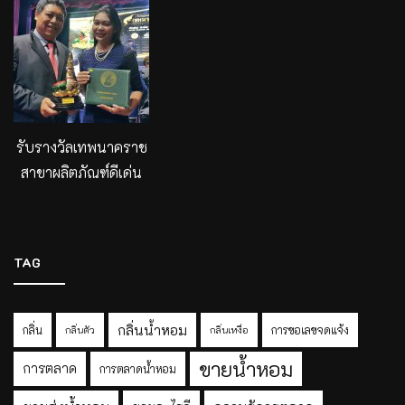
รับรางวัลเทพนาคราช
สาขาผลิตภัณฑ์ดีเด่น
TAG
กลิ่นน้ำหอม
กลิ่น
การขอเลขจดแจ้ง
กลิ่นตัว
กลิ่นเหงื่อ
ขายน้ำหอม
การตลาด
การตลาดน้ำหอม