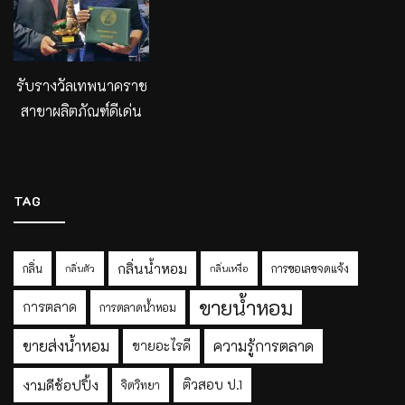
รับรางวัลเทพนาคราช
สาขาผลิตภัณฑ์ดีเด่น
TAG
กลิ่นน้ำหอม
กลิ่น
การขอเลขจดแจ้ง
กลิ่นตัว
กลิ่นเหงื่อ
ขายน้ำหอม
การตลาด
การตลาดน้ำหอม
ขายส่งน้ำหอม
ความรู้การตลาด
ขายอะไรดี
งามดีช้อปปิ้ง
ติวสอบ ป.1
จิตวิทยา