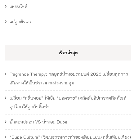
แฟรนไชส์
แม่ลูกติวเอง
เรื่องล่าสุด
Fragrance Therapy: กลยุทธ์น้ำหอมรถยนต์ 2026 เปลี่ยนทุกการ
เดินทางให้เป็นช่วงเวลาแห่งความสุข
เปลี่ยน “กลิ่นหอม” ให้เป็น “ยอดขาย” เคล็ดลับอัปเกรดผลิตภัณฑ์
อุปโภคให้ลูกค้าซื้อซ้ำ
น้ำหอมปลอม VS น้ำหอม Dupe
“Dupe Culture” (วัฒนธรรมการทำของเลียนแบบ/กลิ่นเทียบเคียง)