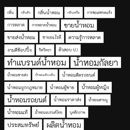
กลิ่นน้ำหอม
กลิ่น
การขอเลขจดแจ้ง
กลิ่นตัว
กลิ่นเหงื่อ
ขายน้ำหอม
การตลาด
การตลาดน้ำหอม
ขายส่งน้ำหอม
ความรู้การตลาด
ขายอะไรดี
งามดีช้อปปิ้ง
ติวสอบ ป.1
จิตวิทยา
ทำแบรนด์น้ำหอม
น้ำหอมกัลยา
น้ำหอมติดรถยนต์
น้ำหอมขายส่ง
น้ำหอมดับกลิ่น
น้ำหอมผู้หญิง
น้ำหอมถูกกฎหมาย
น้ำหอมผู้ชาย
น้ำหอมรถยนต์
น้ำหอมราคาส่ง
น้ำหอมสายมู
น้ำหอมแท้
น้ำหอมแบรนด์ไทย
บุคลิกภาพ
ผลิตน้ำหอม
ประสมทรัพย์