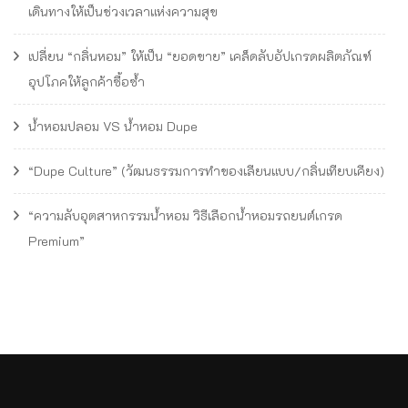
เดินทางให้เป็นช่วงเวลาแห่งความสุข
เปลี่ยน “กลิ่นหอม” ให้เป็น “ยอดขาย” เคล็ดลับอัปเกรดผลิตภัณฑ์
อุปโภคให้ลูกค้าซื้อซ้ำ
น้ำหอมปลอม VS น้ำหอม Dupe
“Dupe Culture” (วัฒนธรรมการทำของเลียนแบบ/กลิ่นเทียบเคียง)
“ความลับอุตสาหกรรมน้ำหอม วิธีเลือกน้ำหอมรถยนต์เกรด
Premium”