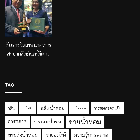
รับรางวัลเทพนาคราช
สาขาผลิตภัณฑ์ดีเด่น
TAG
กลิ่นน้ำหอม
กลิ่น
การขอเลขจดแจ้ง
กลิ่นตัว
กลิ่นเหงื่อ
ขายน้ำหอม
การตลาด
การตลาดน้ำหอม
ขายส่งน้ำหอม
ความรู้การตลาด
ขายอะไรดี