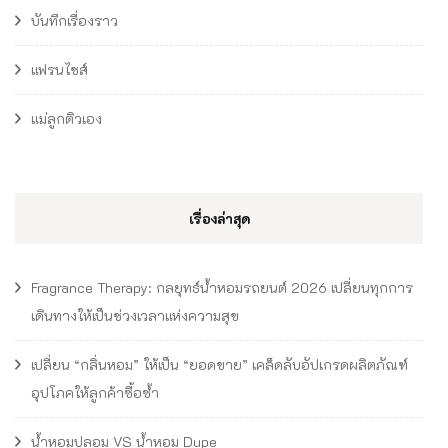
บันทึกเรื่องราว
แฟรนไชส์
แม่ลูกติวเอง
เรื่องล่าสุด
Fragrance Therapy: กลยุทธ์น้ำหอมรถยนต์ 2026 เปลี่ยนทุกการ
เดินทางให้เป็นช่วงเวลาแห่งความสุข
เปลี่ยน “กลิ่นหอม” ให้เป็น “ยอดขาย” เคล็ดลับอัปเกรดผลิตภัณฑ์
อุปโภคให้ลูกค้าซื้อซ้ำ
น้ำหอมปลอม VS น้ำหอม Dupe