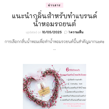
ข่าวสาร
แนะนำกลิ่นสำหรับทำแบรนด์
น้ำหอมรถยนต์
บน
updated on
10/05/2025
1 ความเห็น
แนะนำ
การเลือกกลิ่นน้ำหอมเพื่อทำน้ำหอมรถยนต์นั้นสำคัญมากนะคะ
กลิ่น
สำหรับ
…
ทำ
แบรนด์
น้ำหอม
รถยนต์