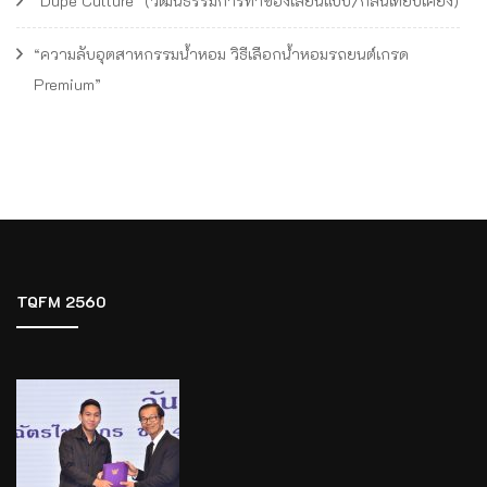
“Dupe Culture” (วัฒนธรรมการทำของเลียนแบบ/กลิ่นเทียบเคียง)
“ความลับอุตสาหกรรมน้ำหอม วิธีเลือกน้ำหอมรถยนต์เกรด
Premium”
TQFM 2560