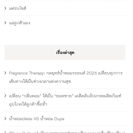
แฟรนไชส์
แม่ลูกติวเอง
เรื่องล่าสุด
Fragrance Therapy: กลยุทธ์น้ำหอมรถยนต์ 2026 เปลี่ยนทุกการ
เดินทางให้เป็นช่วงเวลาแห่งความสุข
เปลี่ยน “กลิ่นหอม” ให้เป็น “ยอดขาย” เคล็ดลับอัปเกรดผลิตภัณฑ์
อุปโภคให้ลูกค้าซื้อซ้ำ
น้ำหอมปลอม VS น้ำหอม Dupe