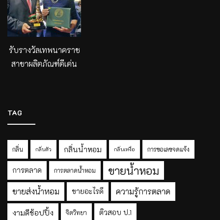
รับรางวัลเทพนาคราช
สาขาผลิตภัณฑ์ดีเด่น
TAG
กลิ่นน้ำหอม
กลิ่น
การขอเลขจดแจ้ง
กลิ่นตัว
กลิ่นเหงื่อ
ขายน้ำหอม
การตลาด
การตลาดน้ำหอม
ขายส่งน้ำหอม
ความรู้การตลาด
ขายอะไรดี
งามดีช้อปปิ้ง
ติวสอบ ป.1
จิตวิทยา