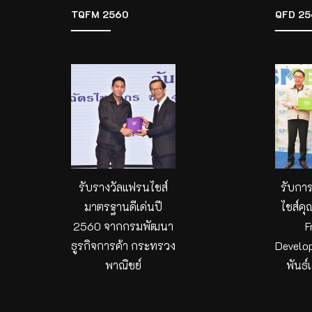
TQFM 2560
QFD 25
รับรางวัลแฟรนไชส์
รับกา
มาตรฐานดีเด่นปี
ไชส์คุ
2560 จากกรมพัฒนา
F
ธูรกิจการค้า กระทรวง
Develo
พาณิชย์
พันธ์