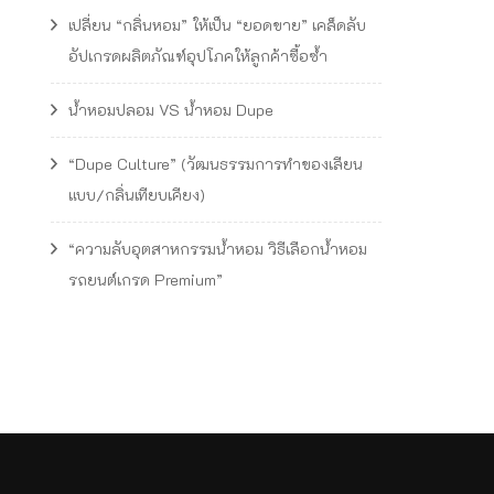
เปลี่ยน “กลิ่นหอม” ให้เป็น “ยอดขาย” เคล็ดลับ
อัปเกรดผลิตภัณฑ์อุปโภคให้ลูกค้าซื้อซ้ำ
น้ำหอมปลอม VS น้ำหอม Dupe
“Dupe Culture” (วัฒนธรรมการทำของเลียน
แบบ/กลิ่นเทียบเคียง)
“ความลับอุตสาหกรรมน้ำหอม วิธีเลือกน้ำหอม
รถยนต์เกรด Premium”