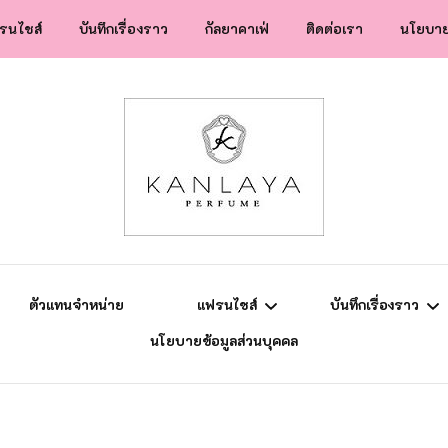
รนไชส์
บันทึกเรื่องราว
กัลยาคาเฟ่
ติดต่อเรา
นโยบาย
สปป.ลาว
ข่าวสาร
แฟรนไชส์
ความรู้การตลาด
ยุโรป
แม่ลูกติวเอง
ตัวแทนจำหน่าย
แฟรนไชส์
บันทึกเรื่องราว
นโยบายข้อมูลส่วนบุคคล
สปป.ลาว
ข่าวสาร
แฟรนไชส์