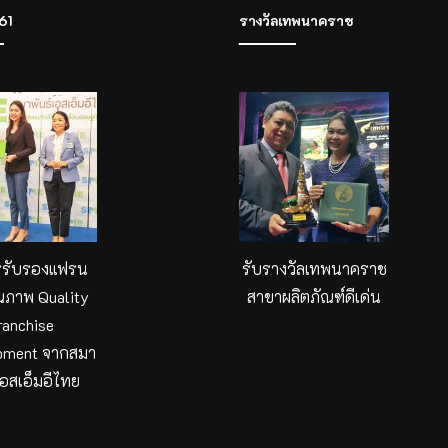
61
รางวัลเทพนาคราช
รรับรองแฟรน
รับรางวัลเทพนาคราช
ณภาพ Quality
สาขาผลิตภัณฑ์ดีเด่น
ranchise
pment จากสมา
เอสเอ็มอีไทย