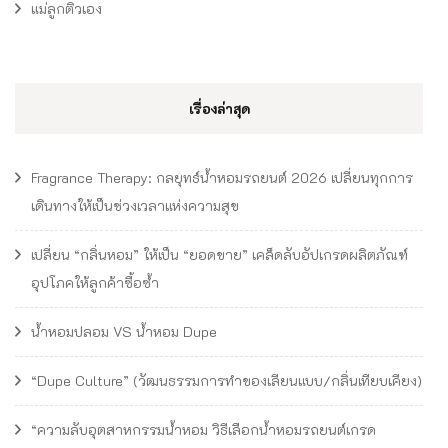
แม่ลูกติวเอง
เรื่องล่าสุด
Fragrance Therapy: กลยุทธ์น้ำหอมรถยนต์ 2026 เปลี่ยนทุกการ
เดินทางให้เป็นช่วงเวลาแห่งความสุข
เปลี่ยน “กลิ่นหอม” ให้เป็น “ยอดขาย” เคล็ดลับอัปเกรดผลิตภัณฑ์
อุปโภคให้ลูกค้าซื้อซ้ำ
น้ำหอมปลอม VS น้ำหอม Dupe
“Dupe Culture” (วัฒนธรรมการทำของเลียนแบบ/กลิ่นเทียบเคียง)
“ความลับอุตสาหกรรมน้ำหอม วิธีเลือกน้ำหอมรถยนต์เกรด