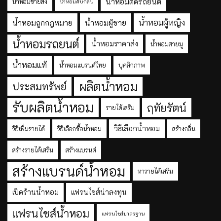
น้ำหอมติดรถยนต์
น้ำหอมขายส่ง
น้ำหอมดับกลิ่น
น้ำหอมผู้หญิง
น้ำหอมถูกกฎหมาย
น้ำหอมผู้ชาย
น้ำหอมรถยนต์
น้ำหอมราคาส่ง
น้ำหอมสายมู
น้ำหอมแท้
น้ำหอมแบรนด์ไทย
บุคลิกภาพ
ผลิตน้ำหอม
ประสมทรัพย์
รับผลิตน้ำหอม
ฤทัยรัตน์
รายได้เสริม
วิธีเลือกน้ำหอม
วิธีเพิ่มรายได้
วิธีเลือกซื้อน้ำหอม
สร้างกลิ่น
สร้างรายได้เสริม
สร้างแบรนด์
สร้างแบรนด์น้ำหอม
หารายได้เสริม
เปิดร้านน้ำหอม
แฟรนไชส์น่าลงทุน
แฟรนไชส์น้ำหอม
แฟรนไชส์มาตรฐาน