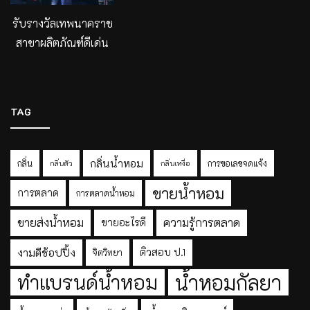
รับรางวัลเทพนาคราช
สาขาผลิตภัณฑ์ดีเด่น
TAG
กลิ่นน้ำหอม
กลิ่น
การขอเลขจดแจ้ง
กลิ่นตัว
กลิ่นเหงื่อ
ขายน้ำหอม
การตลาด
การตลาดน้ำหอม
ขายส่งน้ำหอม
ความรู้การตลาด
ขายอะไรดี
งามดีช้อปปิ้ง
ติวสอบ ป.1
จิตวิทยา
ทำแบรนด์น้ำหอม
น้ำหอมกัลยา