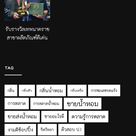
รับรางวัลเทพนาคราช
สาขาผลิตภัณฑ์ดีเด่น
TAG
กลิ่นน้ำหอม
กลิ่น
การขอเลขจดแจ้ง
กลิ่นตัว
กลิ่นเหงื่อ
ขายน้ำหอม
การตลาด
การตลาดน้ำหอม
ขายส่งน้ำหอม
ความรู้การตลาด
ขายอะไรดี
งามดีช้อปปิ้ง
ติวสอบ ป.1
จิตวิทยา