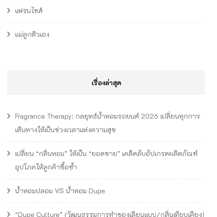
แฟรนไชส์
แม่ลูกติวเอง
เรื่องล่าสุด
Fragrance Therapy: กลยุทธ์น้ำหอมรถยนต์ 2026 เปลี่ยนทุกการ
เดินทางให้เป็นช่วงเวลาแห่งความสุข
เปลี่ยน “กลิ่นหอม” ให้เป็น “ยอดขาย” เคล็ดลับอัปเกรดผลิตภัณฑ์
อุปโภคให้ลูกค้าซื้อซ้ำ
น้ำหอมปลอม VS น้ำหอม Dupe
“Dupe Culture” (วัฒนธรรมการทำของเลียนแบบ/กลิ่นเทียบเคียง)