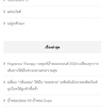
แฟรนไชส์
แม่ลูกติวเอง
เรื่องล่าสุด
Fragrance Therapy: กลยุทธ์น้ำหอมรถยนต์ 2026 เปลี่ยนทุกการ
เดินทางให้เป็นช่วงเวลาแห่งความสุข
เปลี่ยน “กลิ่นหอม” ให้เป็น “ยอดขาย” เคล็ดลับอัปเกรดผลิตภัณฑ์
อุปโภคให้ลูกค้าซื้อซ้ำ
น้ำหอมปลอม VS น้ำหอม Dupe