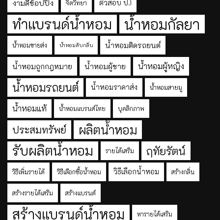
งามดีช้อปปิ้ง
ติวสอบ ป.1
จิตวิทยา
ทำแบรนด์น้ำหอม
น้ำหอมกัลยา
น้ำหอมติดรถยนต์
น้ำหอมขายส่ง
น้ำหอมดับกลิ่น
น้ำหอมผู้หญิง
น้ำหอมถูกกฎหมาย
น้ำหอมผู้ชาย
น้ำหอมรถยนต์
น้ำหอมราคาส่ง
น้ำหอมสายมู
น้ำหอมแท้
น้ำหอมแบรนด์ไทย
บุคลิกภาพ
ผลิตน้ำหอม
ประสมทรัพย์
รับผลิตน้ำหอม
ฤทัยรัตน์
รายได้เสริม
วิธีเลือกน้ำหอม
วิธีเพิ่มรายได้
วิธีเลือกซื้อน้ำหอม
สร้างกลิ่น
สร้างรายได้เสริม
สร้างแบรนด์
สร้างแบรนด์น้ำหอม
หารายได้เสริม