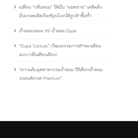
เปลี่ยน “กลิ่นหอม” ให้เป็น “ยอดขาย” เคล็ดลับ
อัปเกรดผลิตภัณฑ์อุปโภคให้ลูกค้าซื้อซ้ำ
น้ำหอมปลอม VS น้ำหอม Dupe
“Dupe Culture” (วัฒนธรรมการทำของเลียน
แบบ/กลิ่นเทียบเคียง)
“ความลับอุตสาหกรรมน้ำหอม วิธีเลือกน้ำหอม
รถยนต์เกรด Premium”