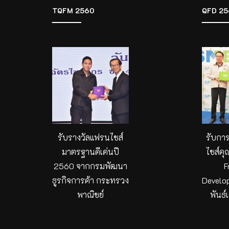
TQFM 2560
QFD 25
รับรางวัลแฟรนไชส์
รับกา
มาตรฐานดีเด่นปี
ไชส์คุ
2560 จากกรมพัฒนา
F
ธูรกิจการค้า กระทรวง
Develo
พาณิชย์
พันธ์