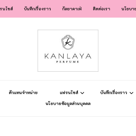
รนไชส์
บันทึกเรื่องราว
กัลยาคาเฟ่
ติดต่อเรา
นโยบาย
สปป.ลาว
ข่าวสาร
แฟรนไชส์
ความรู้การตลาด
ยุโรป
แม่ลูกติวเอง
ตัวแทนจำหน่าย
แฟรนไชส์
บันทึกเรื่องราว
นโยบายข้อมูลส่วนบุคคล
สปป.ลาว
ข่าวสาร
แฟรนไชส์