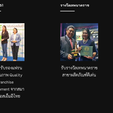
61
รางวัลเทพนาคราช
รรับรองแฟรน
รับรางวัลเทพนาคราช
ณภาพ Quality
สาขาผลิตภัณฑ์ดีเด่น
ranchise
pment จากสมา
เอสเอ็มอีไทย