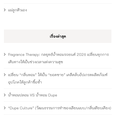
แม่ลูกติวเอง
เรื่องล่าสุด
Fragrance Therapy: กลยุทธ์น้ำหอมรถยนต์ 2026 เปลี่ยนทุกการ
เดินทางให้เป็นช่วงเวลาแห่งความสุข
เปลี่ยน “กลิ่นหอม” ให้เป็น “ยอดขาย” เคล็ดลับอัปเกรดผลิตภัณฑ์
อุปโภคให้ลูกค้าซื้อซ้ำ
น้ำหอมปลอม VS น้ำหอม Dupe
“Dupe Culture” (วัฒนธรรมการทำของเลียนแบบ/กลิ่นเทียบเคียง)