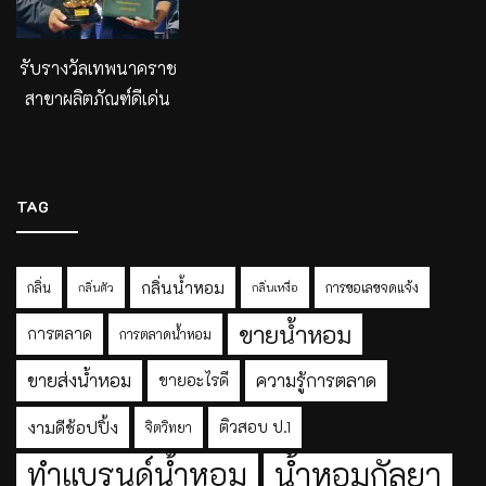
รับรางวัลเทพนาคราช
สาขาผลิตภัณฑ์ดีเด่น
TAG
กลิ่นน้ำหอม
กลิ่น
การขอเลขจดแจ้ง
กลิ่นตัว
กลิ่นเหงื่อ
ขายน้ำหอม
การตลาด
การตลาดน้ำหอม
ขายส่งน้ำหอม
ความรู้การตลาด
ขายอะไรดี
งามดีช้อปปิ้ง
ติวสอบ ป.1
จิตวิทยา
ทำแบรนด์น้ำหอม
น้ำหอมกัลยา