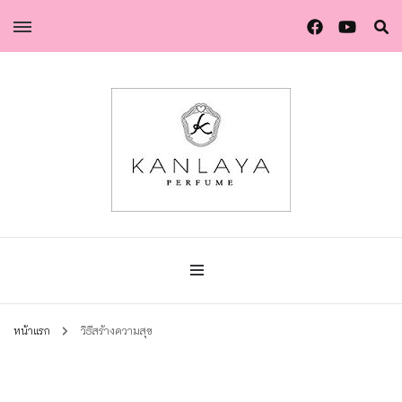
น้ำหอมกัลยา น้ำหอมแท้แบรนด์ไทย คุณภาพยุโรป
น้ำหอมกัลยา
หน้าแรก
วิธีสร้างความสุข