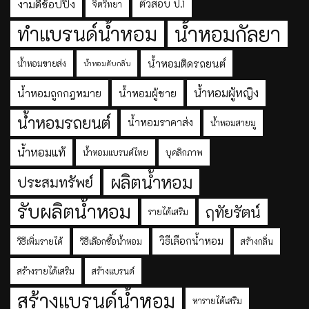
งามดีช้อปปิ้ง
ติวสอบ ป.1
จิตวิทยา
ทำแบรนด์น้ำหอม
น้ำหอมกัลยา
น้ำหอมติดรถยนต์
น้ำหอมขายส่ง
น้ำหอมดับกลิ่น
น้ำหอมผู้หญิง
น้ำหอมถูกกฎหมาย
น้ำหอมผู้ชาย
น้ำหอมรถยนต์
น้ำหอมราคาส่ง
น้ำหอมสายมู
น้ำหอมแท้
น้ำหอมแบรนด์ไทย
บุคลิกภาพ
ผลิตน้ำหอม
ประสมทรัพย์
รับผลิตน้ำหอม
ฤทัยรัตน์
รายได้เสริม
วิธีเลือกน้ำหอม
วิธีเพิ่มรายได้
วิธีเลือกซื้อน้ำหอม
สร้างกลิ่น
สร้างรายได้เสริม
สร้างแบรนด์
สร้างแบรนด์น้ำหอม
หารายได้เสริม