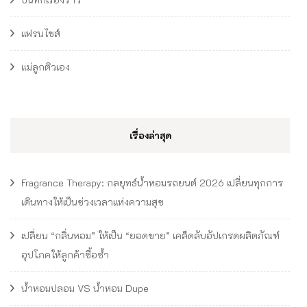
แฟรนไชส์
แม่ลูกติวเอง
เรื่องล่าสุด
Fragrance Therapy: กลยุทธ์น้ำหอมรถยนต์ 2026 เปลี่ยนทุกการ
เดินทางให้เป็นช่วงเวลาแห่งความสุข
เปลี่ยน “กลิ่นหอม” ให้เป็น “ยอดขาย” เคล็ดลับอัปเกรดผลิตภัณฑ์
อุปโภคให้ลูกค้าซื้อซ้ำ
น้ำหอมปลอม VS น้ำหอม Dupe