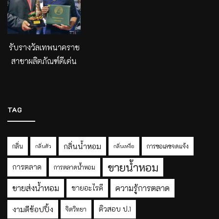
รับรางวัลเทพนาคราช
สาขาผลิตภัณฑ์ดีเด่น
TAG
กลิ่นน้ำหอม
กลิ่น
การขอเลขจดแจ้ง
กลิ่นตัว
กลิ่นเหงื่อ
ขายน้ำหอม
การตลาด
การตลาดน้ำหอม
ขายส่งน้ำหอม
ความรู้การตลาด
ขายอะไรดี
งามดีช้อปปิ้ง
ติวสอบ ป.1
จิตวิทยา