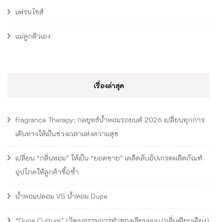
แฟรนไชส์
แม่ลูกติวเอง
เรื่องล่าสุด
Fragrance Therapy: กลยุทธ์น้ำหอมรถยนต์ 2026 เปลี่ยนทุกการ
เดินทางให้เป็นช่วงเวลาแห่งความสุข
เปลี่ยน “กลิ่นหอม” ให้เป็น “ยอดขาย” เคล็ดลับอัปเกรดผลิตภัณฑ์
อุปโภคให้ลูกค้าซื้อซ้ำ
น้ำหอมปลอม VS น้ำหอม Dupe
“Dupe Culture” (วัฒนธรรมการทำของเลียนแบบ/กลิ่นเทียบเคียง)