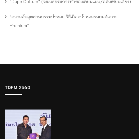
“Dupe Culture” (วัฒนธรรมการทำของเลียนแบบ/กลิ่นเทียบเคียง)
“ความลับอุตสาหกรรมน้ำหอม วิธีเลือกน้ำหอมรถยนต์เกรด
Premium”
TQFM 2560