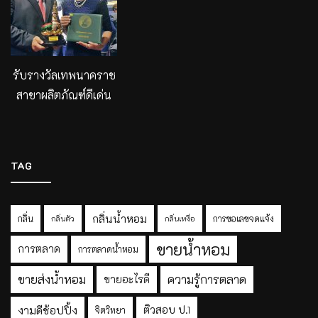
รับรางวัลเทพนาคราช
สาขาผลิตภัณฑ์ดีเด่น
TAG
กลิ่นน้ำหอม
กลิ่น
การขอเลขจดแจ้ง
กลิ่นตัว
กลิ่นเหงื่อ
ขายน้ำหอม
การตลาด
การตลาดน้ำหอม
ขายส่งน้ำหอม
ความรู้การตลาด
ขายอะไรดี
งามดีช้อปปิ้ง
ติวสอบ ป.1
จิตวิทยา