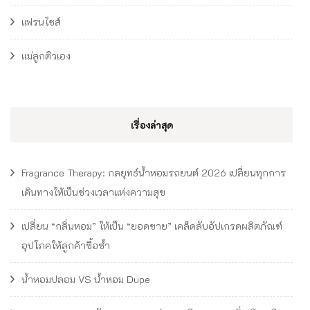
แฟรนไชส์
แม่ลูกติวเอง
เรื่องล่าสุด
Fragrance Therapy: กลยุทธ์น้ำหอมรถยนต์ 2026 เปลี่ยนทุกการ
เดินทางให้เป็นช่วงเวลาแห่งความสุข
เปลี่ยน “กลิ่นหอม” ให้เป็น “ยอดขาย” เคล็ดลับอัปเกรดผลิตภัณฑ์
อุปโภคให้ลูกค้าซื้อซ้ำ
น้ำหอมปลอม VS น้ำหอม Dupe