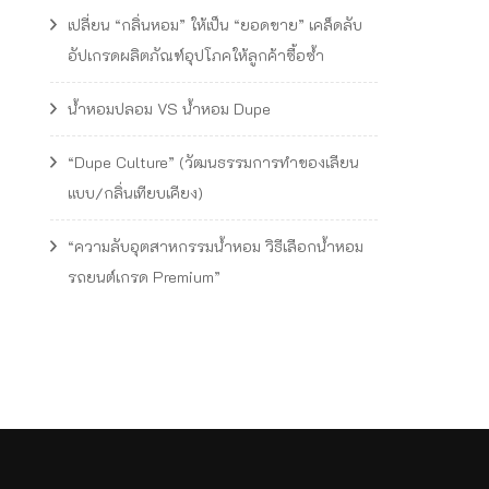
เปลี่ยน “กลิ่นหอม” ให้เป็น “ยอดขาย” เคล็ดลับ
อัปเกรดผลิตภัณฑ์อุปโภคให้ลูกค้าซื้อซ้ำ
น้ำหอมปลอม VS น้ำหอม Dupe
“Dupe Culture” (วัฒนธรรมการทำของเลียน
แบบ/กลิ่นเทียบเคียง)
“ความลับอุตสาหกรรมน้ำหอม วิธีเลือกน้ำหอม
รถยนต์เกรด Premium”