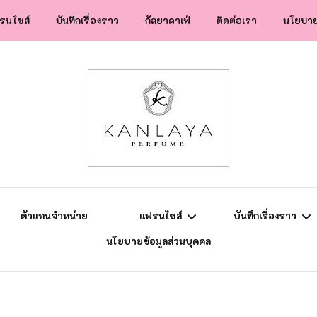
รนไชส์
บันทึกเรื่องราว
กัลยาคาเฟ่
ติดต่อเรา
นโยบาย
สปป.ลาว
ข่าวสาร
แฟรนไชส์
ความรู้การตลาด
ยุโรป
แม่ลูกติวเอง
ตัวแทนจำหน่าย
แฟรนไชส์
บันทึกเรื่องราว
นโยบายข้อมูลส่วนบุคคล
สปป.ลาว
ข่าวสาร
แฟรนไชส์