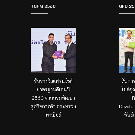
TQFM 2560
QFD 25
รับรางวัลแฟรนไชส์
รับกา
มาตรฐานดีเด่นปี
ไชส์คุ
2560 จากกรมพัฒนา
F
ธูรกิจการค้า กระทรวง
Develo
พาณิชย์
พันธ์