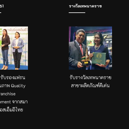
61
รางวัลเทพนาคราช
รรับรองแฟรน
รับรางวัลเทพนาคราช
ณภาพ Quality
สาขาผลิตภัณฑ์ดีเด่น
ranchise
pment จากสมา
เอสเอ็มอีไทย