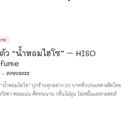
สาร
ดตัว “น้ำหอมไฮโซ” – HISO
rfume
d on
21/01/2022
ว “น้ำหอมไฮโซ” บุกร้านทุกอย่าง 20 บาททั่วประเทศ ผลิตโดย
กัลยา หอมแน่น ติดทนนาน กลิ่นไม่ฉุน ไม่เหม็นแอลกอฮอล์