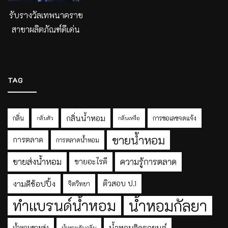
รับรางวัลเทพนาคราช
สาขาผลิตภัณฑ์ดีเด่น
TAG
กลิ่นน้ำหอม
กลิ่น
การขอเลขจดแจ้ง
กลิ่นตัว
กลิ่นเหงื่อ
ขายน้ำหอม
การตลาด
การตลาดน้ำหอม
ขายส่งน้ำหอม
ความรู้การตลาด
ขายอะไรดี
งามดีช้อปปิ้ง
ติวสอบ ป.1
จิตวิทยา
ทำแบรนด์น้ำหอม
น้ำหอมกัลยา
น้ำหอมติดรถยนต์
น้ำหอมขายส่ง
น้ำหอมดับกลิ่น