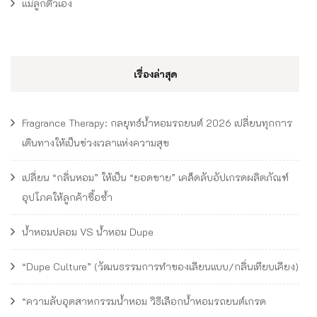
แม่ลูกติวเอง
เรื่องล่าสุด
Fragrance Therapy: กลยุทธ์น้ำหอมรถยนต์ 2026 เปลี่ยนทุกการ
เดินทางให้เป็นช่วงเวลาแห่งความสุข
เปลี่ยน “กลิ่นหอม” ให้เป็น “ยอดขาย” เคล็ดลับอัปเกรดผลิตภัณฑ์
อุปโภคให้ลูกค้าซื้อซ้ำ
น้ำหอมปลอม VS น้ำหอม Dupe
“Dupe Culture” (วัฒนธรรมการทำของเลียนแบบ/กลิ่นเทียบเคียง)
“ความลับอุตสาหกรรมน้ำหอม วิธีเลือกน้ำหอมรถยนต์เกรด