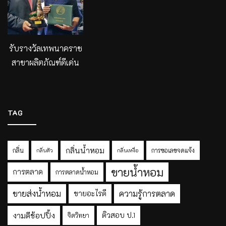
รับรางวัลเทพนาคราช
สาขาผลิตภัณฑ์ดีเด่น
TAG
กลิ่นน้ำหอม
กลิ่น
การขอเลขจดแจ้ง
กลิ่นตัว
กลิ่นเหงื่อ
ขายน้ำหอม
การตลาด
การตลาดน้ำหอม
ขายส่งน้ำหอม
ความรู้การตลาด
ขายอะไรดี
งามดีช้อปปิ้ง
ติวสอบ ป.1
จิตวิทยา