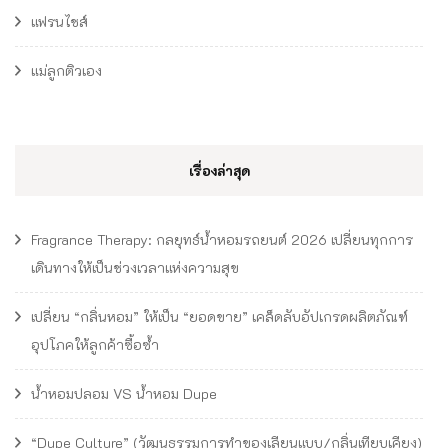
แฟรนไชส์
แม่ลูกติวเอง
เรื่องล่าสุด
Fragrance Therapy: กลยุทธ์น้ำหอมรถยนต์ 2026 เปลี่ยนทุกการ
เดินทางให้เป็นช่วงเวลาแห่งความสุข
เปลี่ยน “กลิ่นหอม” ให้เป็น “ยอดขาย” เคล็ดลับอัปเกรดผลิตภัณฑ์
อุปโภคให้ลูกค้าซื้อซ้ำ
น้ำหอมปลอม VS น้ำหอม Dupe
“Dupe Culture” (วัฒนธรรมการทำของเลียนแบบ/กลิ่นเทียบเคียง)