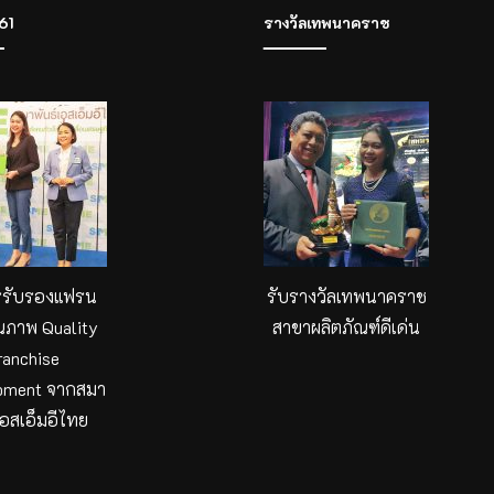
61
รางวัลเทพนาคราช
รรับรองแฟรน
รับรางวัลเทพนาคราช
ณภาพ Quality
สาขาผลิตภัณฑ์ดีเด่น
ranchise
pment จากสมา
เอสเอ็มอีไทย