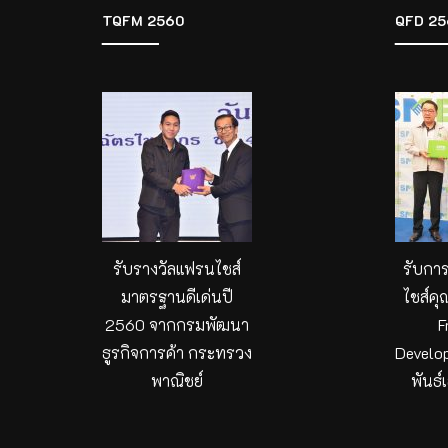
TQFM 2560
QFD 25
รับรางวัลแฟรนไชส์
รับกา
มาตรฐานดีเด่นปี
ไชส์คุ
2560 จากกรมพัฒนา
F
ธูรกิจการค้า กระทรวง
Develo
พาณิชย์
พันธ์