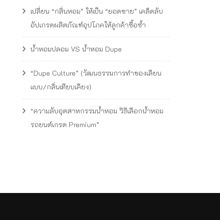
เปลี่ยน “กลิ่นหอม” ให้เป็น “ยอดขาย” เคล็ดลับ
อัปเกรดผลิตภัณฑ์อุปโภคให้ลูกค้าซื้อซ้ำ
น้ำหอมปลอม VS น้ำหอม Dupe
“Dupe Culture” (วัฒนธรรมการทำของเลียน
แบบ/กลิ่นเทียบเคียง)
“ความลับอุตสาหกรรมน้ำหอม วิธีเลือกน้ำหอม
รถยนต์เกรด Premium”