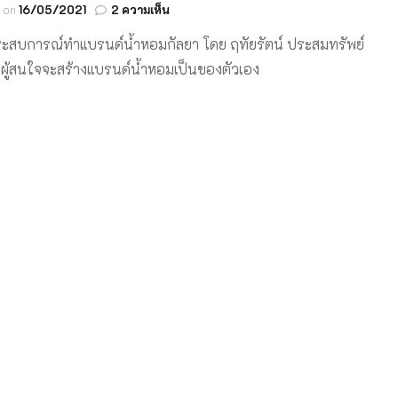
บน
d on
16/05/2021
2 ความเห็น
ทำ
ระสบการณ์ทำแบรนด์น้ำหอมกัลยา โดย ฤทัยรัตน์ ประสมทรัพย์
แบรนด์
น้ำหอม
ผู้สนใจจะสร้างแบรนด์น้ำหอมเป็นของตัวเอง
….
แบรนด์
ต้อง
ชัดเจน