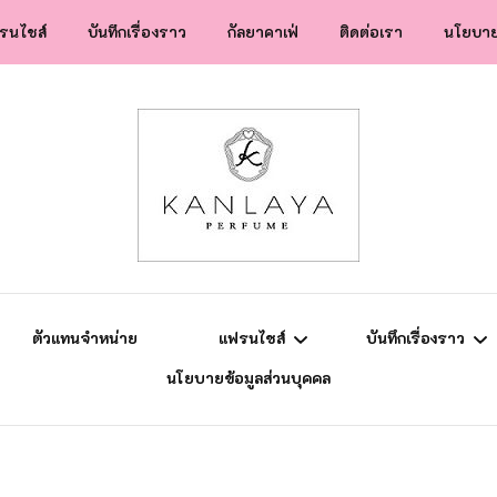
รนไชส์
บันทึกเรื่องราว
กัลยาคาเฟ่
ติดต่อเรา
นโยบาย
สปป.ลาว
ข่าวสาร
แฟรนไชส์
ความรู้การตลาด
ยุโรป
แม่ลูกติวเอง
ตัวแทนจำหน่าย
แฟรนไชส์
บันทึกเรื่องราว
นโยบายข้อมูลส่วนบุคคล
สปป.ลาว
ข่าวสาร
แฟรนไชส์