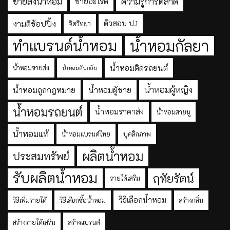
ขายส่งน้ำหอม
ความรู้การตลาด
ขายอะไรดี
งามดีช้อปปิ้ง
ติวสอบ ป.1
จิตวิทยา
ทำแบรนด์น้ำหอม
น้ำหอมกัลยา
น้ำหอมติดรถยนต์
น้ำหอมขายส่ง
น้ำหอมดับกลิ่น
น้ำหอมผู้หญิง
น้ำหอมถูกกฎหมาย
น้ำหอมผู้ชาย
น้ำหอมรถยนต์
น้ำหอมราคาส่ง
น้ำหอมสายมู
น้ำหอมแท้
น้ำหอมแบรนด์ไทย
บุคลิกภาพ
ผลิตน้ำหอม
ประสมทรัพย์
รับผลิตน้ำหอม
ฤทัยรัตน์
รายได้เสริม
วิธีเลือกน้ำหอม
วิธีเพิ่มรายได้
วิธีเลือกซื้อน้ำหอม
สร้างกลิ่น
สร้างรายได้เสริม
สร้างแบรนด์