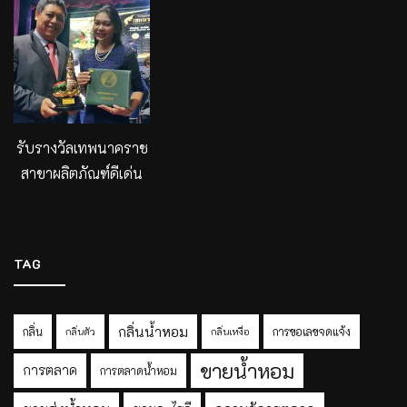
รับรางวัลเทพนาคราช
สาขาผลิตภัณฑ์ดีเด่น
TAG
กลิ่นน้ำหอม
กลิ่น
การขอเลขจดแจ้ง
กลิ่นตัว
กลิ่นเหงื่อ
ขายน้ำหอม
การตลาด
การตลาดน้ำหอม