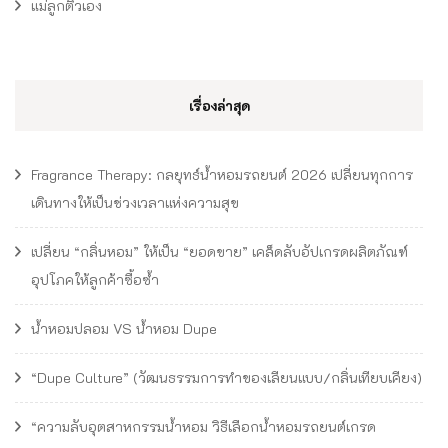
แม่ลูกติวเอง
เรื่องล่าสุด
Fragrance Therapy: กลยุทธ์น้ำหอมรถยนต์ 2026 เปลี่ยนทุกการ
เดินทางให้เป็นช่วงเวลาแห่งความสุข
เปลี่ยน “กลิ่นหอม” ให้เป็น “ยอดขาย” เคล็ดลับอัปเกรดผลิตภัณฑ์
อุปโภคให้ลูกค้าซื้อซ้ำ
น้ำหอมปลอม VS น้ำหอม Dupe
“Dupe Culture” (วัฒนธรรมการทำของเลียนแบบ/กลิ่นเทียบเคียง)
“ความลับอุตสาหกรรมน้ำหอม วิธีเลือกน้ำหอมรถยนต์เกรด