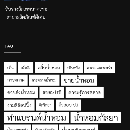
รับรางวัลเทพนาคราช
สาขาผลิตภัณฑ์ดีเด่น
TAG
กลิ่นน้ำหอม
กลิ่น
การขอเลขจดแจ้ง
กลิ่นตัว
กลิ่นเหงื่อ
ขายน้ำหอม
การตลาด
การตลาดน้ำหอม
ขายส่งน้ำหอม
ความรู้การตลาด
ขายอะไรดี
งามดีช้อปปิ้ง
ติวสอบ ป.1
จิตวิทยา
ทำแบรนด์น้ำหอม
น้ำหอมกัลยา