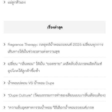
แม่ลูกติวเอง
เรื่องล่าสุด
Fragrance Therapy: กลยุทธ์น้ำหอมรถยนต์ 2026 เปลี่ยนทุกการ
เดินทางให้เป็นช่วงเวลาแห่งความสุข
เปลี่ยน “กลิ่นหอม” ให้เป็น “ยอดขาย” เคล็ดลับอัปเกรดผลิตภัณฑ์
อุปโภคให้ลูกค้าซื้อซ้ำ
น้ำหอมปลอม VS น้ำหอม Dupe
“Dupe Culture” (วัฒนธรรมการทำของเลียนแบบ/กลิ่นเทียบเคียง)
“ความลับอุตสาหกรรมน้ำหอม วิธีเลือกน้ำหอมรถยนต์เกรด