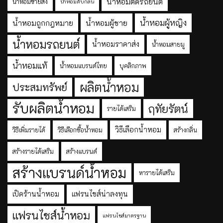
น้ำหอมติดรถยนต์
น้ำหอมขายส่ง
น้ำหอมดับกลิ่น
น้ำหอมผู้หญิง
น้ำหอมถูกกฎหมาย
น้ำหอมผู้ชาย
น้ำหอมรถยนต์
น้ำหอมราคาส่ง
น้ำหอมสายมู
น้ำหอมแท้
น้ำหอมแบรนด์ไทย
บุคลิกภาพ
ผลิตน้ำหอม
ประสมทรัพย์
รับผลิตน้ำหอม
ฤทัยรัตน์
รายได้เสริม
วิธีเลือกน้ำหอม
วิธีเพิ่มรายได้
วิธีเลือกซื้อน้ำหอม
สร้างกลิ่น
สร้างรายได้เสริม
สร้างแบรนด์
สร้างแบรนด์น้ำหอม
หารายได้เสริม
เปิดร้านน้ำหอม
แฟรนไชส์น่าลงทุน
แฟรนไชส์น้ำหอม
แฟรนไชส์มาตรฐาน