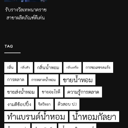
รับรางวัลเทพนาคราช
สาขาผลิตภัณฑ์ดีเด่น
TAG
กลิ่นน้ำหอม
กลิ่น
การขอเลขจดแจ้ง
กลิ่นตัว
กลิ่นเหงื่อ
ขายน้ำหอม
การตลาด
การตลาดน้ำหอม
ขายส่งน้ำหอม
ความรู้การตลาด
ขายอะไรดี
งามดีช้อปปิ้ง
ติวสอบ ป.1
จิตวิทยา
ทำแบรนด์น้ำหอม
น้ำหอมกัลยา