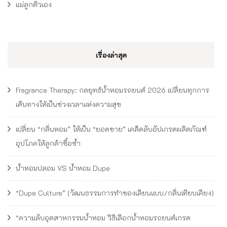
แม่ลูกติวเอง
เรื่องล่าสุด
Fragrance Therapy: กลยุทธ์น้ำหอมรถยนต์ 2026 เปลี่ยนทุกการ
เดินทางให้เป็นช่วงเวลาแห่งความสุข
เปลี่ยน “กลิ่นหอม” ให้เป็น “ยอดขาย” เคล็ดลับอัปเกรดผลิตภัณฑ์
อุปโภคให้ลูกค้าซื้อซ้ำ
น้ำหอมปลอม VS น้ำหอม Dupe
“Dupe Culture” (วัฒนธรรมการทำของเลียนแบบ/กลิ่นเทียบเคียง)
“ความลับอุตสาหกรรมน้ำหอม วิธีเลือกน้ำหอมรถยนต์เกรด