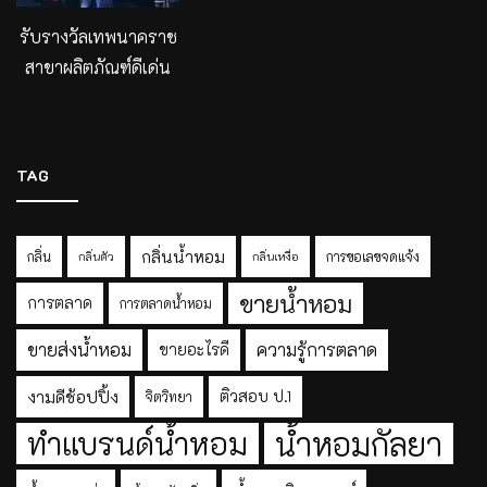
รับรางวัลเทพนาคราช
สาขาผลิตภัณฑ์ดีเด่น
TAG
กลิ่นน้ำหอม
กลิ่น
การขอเลขจดแจ้ง
กลิ่นตัว
กลิ่นเหงื่อ
ขายน้ำหอม
การตลาด
การตลาดน้ำหอม
ขายส่งน้ำหอม
ความรู้การตลาด
ขายอะไรดี
งามดีช้อปปิ้ง
ติวสอบ ป.1
จิตวิทยา
ทำแบรนด์น้ำหอม
น้ำหอมกัลยา