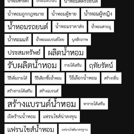
น้ำหอมติดรถยนต์
น้ำหอมขายส่ง
น้ำหอมดับกลิ่น
น้ำหอมผู้หญิง
น้ำหอมถูกกฎหมาย
น้ำหอมผู้ชาย
น้ำหอมรถยนต์
น้ำหอมราคาส่ง
น้ำหอมสายมู
น้ำหอมแท้
น้ำหอมแบรนด์ไทย
บุคลิกภาพ
ผลิตน้ำหอม
ประสมทรัพย์
รับผลิตน้ำหอม
ฤทัยรัตน์
รายได้เสริม
วิธีเลือกน้ำหอม
วิธีเพิ่มรายได้
วิธีเลือกซื้อน้ำหอม
สร้างกลิ่น
สร้างรายได้เสริม
สร้างแบรนด์
สร้างแบรนด์น้ำหอม
หารายได้เสริม
เปิดร้านน้ำหอม
แฟรนไชส์น่าลงทุน
แฟรนไชส์น้ำหอม
แฟรนไชส์มาตรฐาน