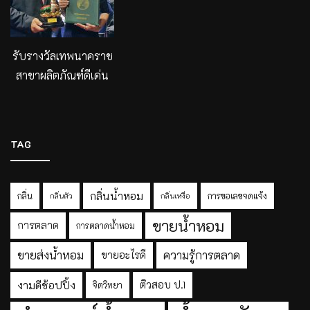
รับรางวัลเทพนาคราช
สาขาผลิตภัณฑ์ดีเด่น
TAG
กลิ่นน้ำหอม
กลิ่น
การขอเลขจดแจ้ง
กลิ่นตัว
กลิ่นเหงื่อ
ขายน้ำหอม
การตลาด
การตลาดน้ำหอม
ขายส่งน้ำหอม
ความรู้การตลาด
ขายอะไรดี
งามดีช้อปปิ้ง
ติวสอบ ป.1
จิตวิทยา