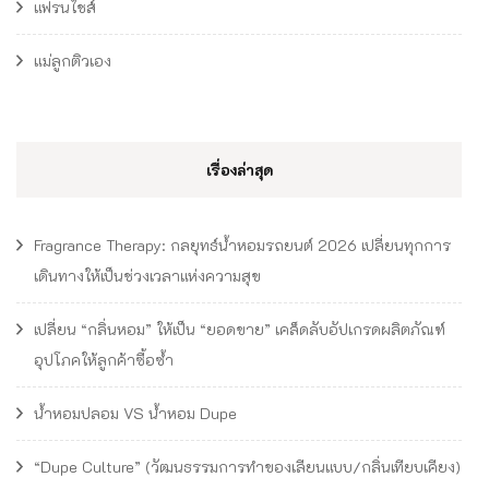
แฟรนไชส์
แม่ลูกติวเอง
เรื่องล่าสุด
Fragrance Therapy: กลยุทธ์น้ำหอมรถยนต์ 2026 เปลี่ยนทุกการ
เดินทางให้เป็นช่วงเวลาแห่งความสุข
เปลี่ยน “กลิ่นหอม” ให้เป็น “ยอดขาย” เคล็ดลับอัปเกรดผลิตภัณฑ์
อุปโภคให้ลูกค้าซื้อซ้ำ
น้ำหอมปลอม VS น้ำหอม Dupe
“Dupe Culture” (วัฒนธรรมการทำของเลียนแบบ/กลิ่นเทียบเคียง)