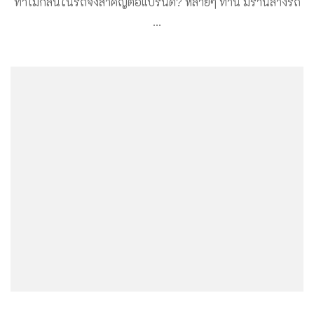
ทำไมกลิ่นในรถจึงสำคัญต่อแบรนด์? หลายๆ ท่าน มีร้านล้างรถ
…